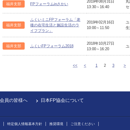
2019年08月31日
丸
福井支部
FPフォーラムinさかい
13:30～16:40
セ
ふくいミニFPフォーラム「老
2019年02月16日
ユ
福井支部
後の在宅生活と施設生活のラ
10:00～11:50
生
イフプラン」
2018年10月27日
福井支部
ふくいFPフォーラム2018
ユ
13:00～16:20
<<
<
1
2
3
>
会員の皆様へ
日本FP協会について
特定個人情報基本方針
推奨環境
ご注意ください