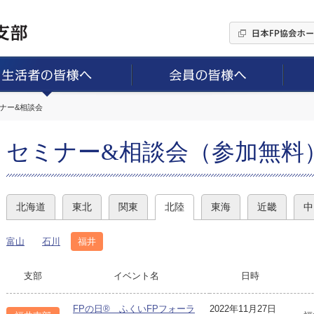
ミナー&相談会
セミナー&相談会（参加無料
北海道
東北
関東
北陸
東海
近畿
中
富山
石川
福井
支部
イベント名
日時
FPの日® ふくいFPフォーラ
2022年11月27日