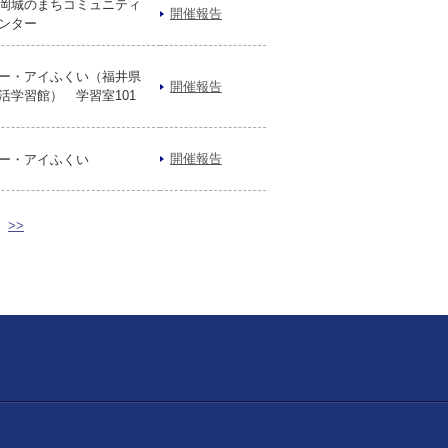
岡城のまちコミュニティ
開催報告
ンター
ー・アイふくい（福井県
開催報告
活学習館） 学習室101
開催報告
ー・アイふくい
>>