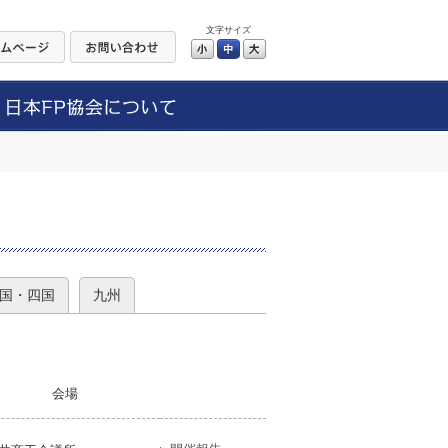
文字サイズ
小
中
大
）
国・四国
九州
会場