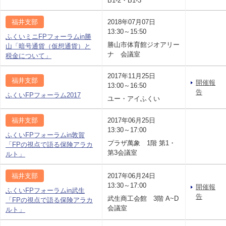
B1-2・B1-3
福井支部
2018年07月07日
13:30～15:50
ふくいミニFPフォーラムin勝
勝山市体育館ジオアリー
山「暗号通貨（仮想通貨）と
ナ 会議室
税金について」
2017年11月25日
福井支部
開催報
13:00～16:50
告
ふくいFPフォーラム2017
ユー・アイふくい
福井支部
2017年06月25日
13:30～17:00
ふくいFPフォーラムin敦賀
プラザ萬象 1階 第1・
「FPの視点で語る保険アラカ
第3会議室
ルト」
福井支部
2017年06月24日
13:30～17:00
開催報
ふくいFPフォーラムin武生
告
武生商工会館 3階 A~D
「FPの視点で語る保険アラカ
会議室
ルト」