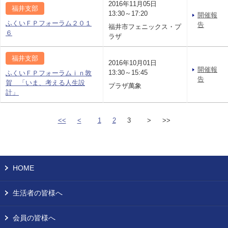
2016年11月05日
福井支部
13:30～17:20
開催報
ふくいＦＰフォーラム２０１
告
福井市フェニックス・プ
６
ラザ
福井支部
2016年10月01日
開催報
13:30～15:45
ふくいＦＰフォーラムｉｎ敦
告
賀 「いま、考える人生設
プラザ萬象
計」
<<
<
1
2
3
>
>>
HOME
生活者の皆様へ
会員の皆様へ