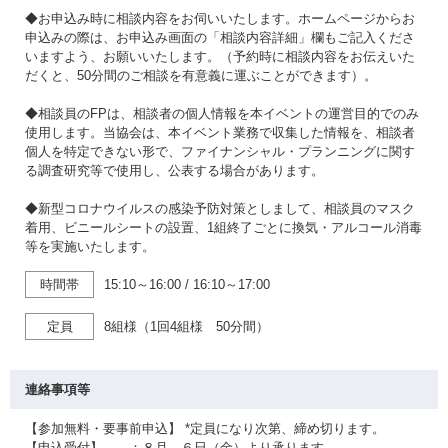
◆お申込み時に相談内容をお伺いいたします。ホームページからお
申込みの際は、お申込み画面の「相談内容詳細」欄もご記入くださ
いますよう、お願いいたします。（予約時に相談内容をお伝えいた
だくと、50分間のご相談を有意義に運ぶことができます）。
◆相談員のFPは、相談者の個人情報を本イベントの運営目的でのみ
使用します。当協会は、本イベント業務で収集した情報を、相談者
個人を特定できない形で、ファイナンシャル・プランニングに関す
る調査研究等で使用し、公表する場合があります。
◆新型コロナウイルスの感染予防対策としまして、相談員のマスク
着用、ビニールシートの設置、1組終了ごとに換気・アルコール消毒
等を実施いたします。
時間帯
15:10～16:00
/
16:10～17:00
定員
8組様（1回4組様 50分間）
連絡事項等
【参加無料・要事前申込】 *定員になり次第、締め切ります。
【申込受付】 ：８月 ６日（金）より承ります