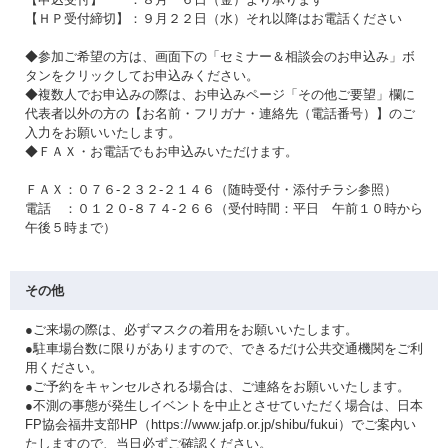
【ＨＰ受付締切】：９月２２日（水）それ以降はお電話ください
◆参加ご希望の方は、画面下の「セミナー＆相談会のお申込み」ボ
タンをクリックしてお申込みください。
◆複数人でお申込みの際は、お申込みページ「その他ご要望」欄に
代表者以外の方の【お名前・フリガナ・連絡先（電話番号）】のご
入力をお願いいたします。
◆ＦＡＸ・お電話でもお申込みいただけます。
ＦＡＸ：０７６-２３２-２１４６（随時受付・添付チラシ参照）
電話 ：０１２０-８７４-２６６（受付時間：平日 午前１０時から
午後５時まで）
その他
●ご来場の際は、必ずマスクの着用をお願いいたします。
●駐車場台数に限りがありますので、できるだけ公共交通機関をご利
用ください。
●ご予約をキャンセルされる場合は、ご連絡をお願いいたします。
●不測の事態が発生しイベントを中止とさせていただく場合は、日本
FP協会福井支部HP（https://www.jafp.or.jp/shibu/fukui）でご案内い
たしますので、当日必ずご確認ください。