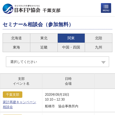
セミナー&相談会（参加無料）
北海道
東北
関東
北陸
東海
近畿
中国・四国
九州
選択してください
支部
日時
イベント名
会場
千葉支部
2020年09月19日
10:10～12:30
家計再建キャンペーン
船橋市 協会事務所内
相談会