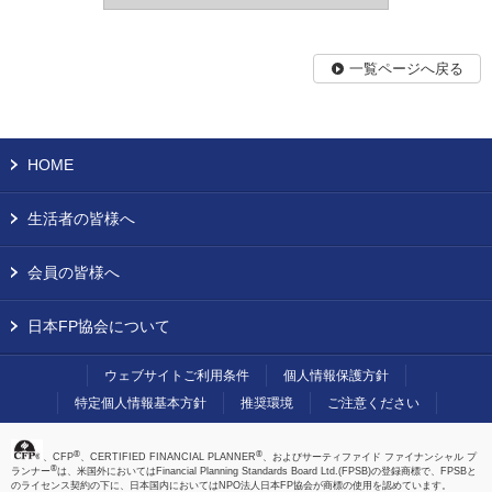
一覧ページへ戻る
HOME
生活者の皆様へ
会員の皆様へ
日本FP協会について
ウェブサイトご利用条件
個人情報保護方針
特定個人情報基本方針
推奨環境
ご注意ください
®
®
、CFP
、CERTIFIED FINANCIAL PLANNER
、およびサーティファイド ファイナンシャル プ
®
ランナー
は、米国外においてはFinancial Planning Standards Board Ltd.(FPSB)の登録商標で、FPSBと
のライセンス契約の下に、日本国内においてはNPO法人日本FP協会が商標の使用を認めています。