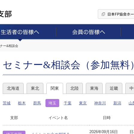
ミナー&相談会
セミナー&相談会（参加無料
北海道
東北
関東
北陸
東海
近畿
中
茨城
栃木
群馬
埼玉
千葉
東京
神奈川
新潟
山
支部
イベント名
日時
2026年09月16日
日