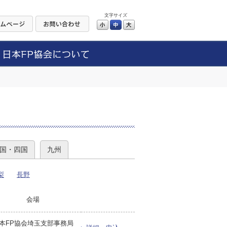
文字サイズ
小
中
大
）
国・四国
九州
梨
長野
会場
本FP協会埼玉支部事務局