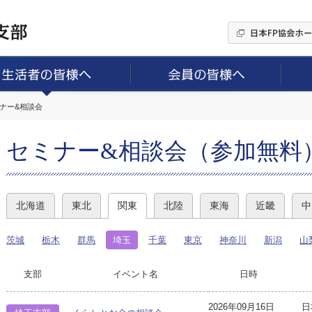
ミナー&相談会
セミナー&相談会（参加無料
北海道
東北
関東
北陸
東海
近畿
中
茨城
栃木
群馬
埼玉
千葉
東京
神奈川
新潟
山
支部
イベント名
日時
2026年09月16日
日