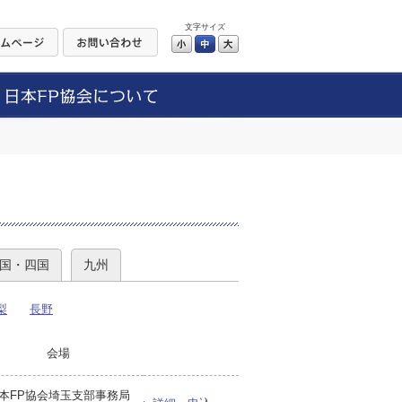
文字サイズ
小
中
大
）
国・四国
九州
梨
長野
会場
本FP協会埼玉支部事務局