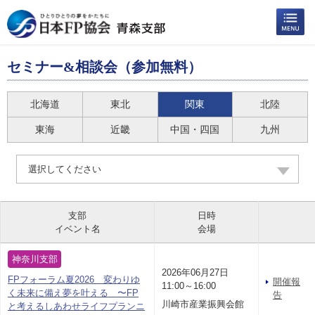
セミナー&相談会（参加無料）
北海道
東北
関東
北陸
東海
近畿
中国・四国
九州
選択してください
支部
日時
イベント名
会場
神奈川支部
2026年06月27日
FPフォーラム夏2026 変わりゆ
開催報
11:00～16:00
く未来に備え夢を叶える 〜FP
告
川崎市産業振興会館
と考えるしあわせライフプランニ