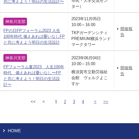
市民・大学交流セン
共に考えよう！明日の生活設計〜
ター）
2023年11月05日
神奈川支部
10:00～16:00
開催報
FPの日FPフォーラム2023 人生
TKPガーデンシティ
告
100年時代 備えあれば憂いなしFP
PREMIUM横浜ランド
と共に考えよう明日の生活設計
マークタワー
神奈川支部
2023年06月04日
10:00～15:00
FPフォーラム夏2023 人生100年
開催報
横須賀市立勤労福祉
時代 備えあれば憂いなし〜FP
告
会館 ヴェルクよこ
と共に考えよう！明日の生活設
すか
計〜
<<
<
1
2
3
4
>
>>
HOME