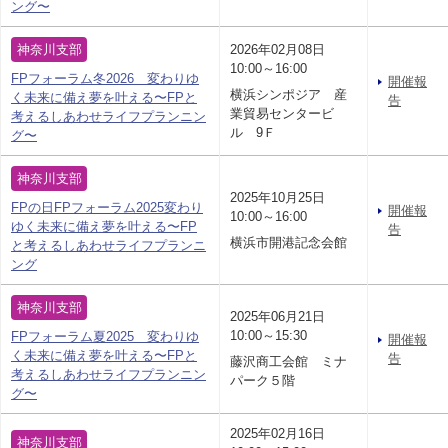
ング〜
神奈川支部
2026年02月08日
10:00～16:00
FPフォーラム冬2026 変わりゆ
開催報
横浜シンポジア 産
く未来に備え夢を叶える〜FPと
告
業貿易センタービ
考えるしあわせライフプランニン
ル 9Ｆ
グ〜
神奈川支部
2025年10月25日
FPの日FPフォーラム2025変わり
開催報
10:00～16:00
ゆく未来に備え夢を叶える〜FP
告
横浜市開港記念会館
と考えるしあわせライフプランニ
ング
神奈川支部
2025年06月21日
10:00～15:30
FPフォーラム夏2025 変わりゆ
開催報
く未来に備え夢を叶える〜FPと
告
藤沢商工会館 ミナ
考えるしあわせライフプランニン
パーク５階
グ〜
2025年02月16日
神奈川支部