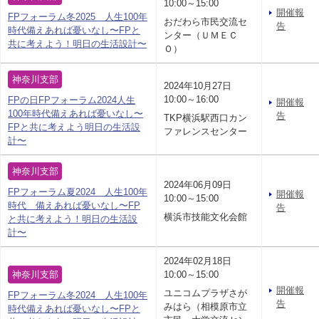
10:00～15:00
開催報
FPフォーラム冬2025 人生100年
おだわら市民交流セ
告
時代備えあれば憂いなし〜FPと
ンター（ＵＭＥＣ
共に考えよう！明日の生活設計〜
Ｏ）
神奈川支部
2024年10月27日
10:00～16:00
FPの日FPフォーラム2024人生
開催報
100年時代備えあれば憂いなし〜
告
TKP横浜駅西口カン
FPと共に考えよう明日の生活設
ファレンスセンター
計〜
神奈川支部
2024年06月09日
FPフォーラム夏2024 人生100年
開催報
10:00～15:00
時代 備えあれば憂いなし〜FP
告
横浜市技能文化会館
と共に考えよう！明日の生活設
計〜
2024年02月18日
神奈川支部
10:00～15:00
開催報
ユニコムプラザさが
FPフォーラム冬2024 人生100年
告
みはら（相模原市立
時代備えあれば憂いなし〜FPと