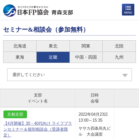
セミナー&相談会（参加無料）
北海道
東北
関東
北陸
東海
近畿
中国・四国
九州
選択してください
支部
日時
イベント名
会場
京都支部
2022年04月23日
13:00～15:35
【4月開催】30・40代向け ライフプラ
ヤサカ四条烏丸ビ
ンセミナー＆個別相談会（受講者限
ル 大会議室
定）