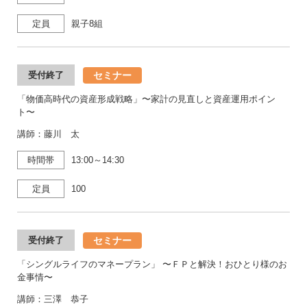
定員
親子8組
セミナー
受付終了
「物価高時代の資産形成戦略」〜家計の見直しと資産運用ポイン
ト〜
講師：藤川 太
時間帯
13:00～14:30
定員
100
セミナー
受付終了
「シングルライフのマネープラン」 〜ＦＰと解決！おひとり様のお
金事情〜
講師：三澤 恭子