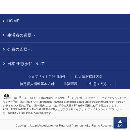
HOME
生活者の皆様へ
会員の皆様へ
日本FP協会について
ウェブサイトご利用条件
個人情報保護方針
特定個人情報基本方針
推奨環境
ご注意ください
®
®
、CFP
、CERTIFIED FINANCIAL PLANNER
、およびサーティファイド ファイナンシャル プ
®
ランナー
は、米国外においてはFinancial Planning Standards Board Ltd.(FPSB)の登録商標で、FPSBと
のライセンス契約の下に、日本国内においてはNPO法人日本FP協会が商標の使用を認めています。
AFP、AFFILIATED FINANCIAL PLANNERおよびアフィリエイテッド ファイナンシャル プランナー
は、NPO法人日本FP協会の登録商標です。
上へ
Copyright Japan Association for Financial Planners,
ALL Rights Reserved.