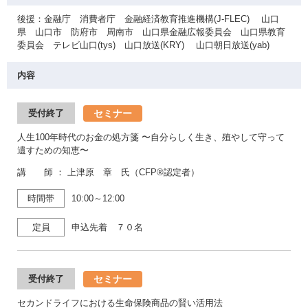
後援：金融庁 消費者庁 金融経済教育推進機構(J-FLEC) 山口
県 山口市 防府市 周南市 山口県金融広報委員会 山口県教育
委員会 テレビ山口(tys) 山口放送(KRY) 山口朝日放送(yab)
内容
セミナー
受付終了
人生100年時代のお金の処方箋 〜自分らしく生き、殖やして守って
遺すための知恵〜
講 師 ： 上津原 章 氏（CFP®認定者）
時間帯
10:00～12:00
定員
申込先着 ７０名
セミナー
受付終了
セカンドライフにおける生命保険商品の賢い活用法