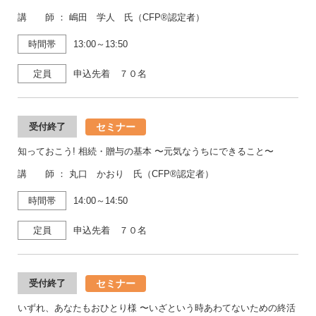
講 師 ： 嶋田 学人 氏（CFP®認定者）
時間帯
13:00～13:50
定員
申込先着 ７０名
セミナー
受付終了
知っておこう! 相続・贈与の基本 〜元気なうちにできること〜
講 師 ： 丸口 かおり 氏（CFP®認定者）
時間帯
14:00～14:50
定員
申込先着 ７０名
セミナー
受付終了
いずれ、あなたもおひとり様 〜いざという時あわてないための終活