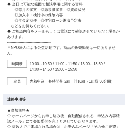
◆ 当日は可能な範囲で相談事項に関する資料
◎毎月の収支 ◎源泉徴収票 ◎資産状況
◎加入中・検討中の保険内容
◎年金定期便 ◎住宅ローン返済予定表
などをお持ちください。
◆ ご相談内容をメールもしくは電話にて確認させていただく場合が
あります。
--------------------------------------
＊NPO法人による公益活動です。商品の販売勧誘は一切ありませ
ん。
時間帯
10:00～10:50
/
11:00～11:50
/
13:00～13:50
/
14:00～14:50
/
15:00～15:50
定員
先着申込 各時間帯 2組 計10組（1組様 50分間）
連絡事項等
★参加無料★
◇ ホームページからお申し込み後、自動配信される「申込み内容確
認メール」にて参加受付を完了とさせていただきます。
◇ 複数人でご来場される場合は、お申込みページ「その他ご要望」