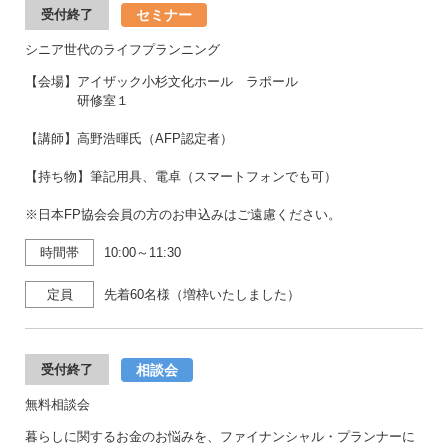
セミナー
受付終了
シニア世代のライフプランニング
【会場】アイザック小杉文化ホール ラポール
研修室１
【講師】高野浩暉氏（AFP認定者）
【持ち物】筆記用具、電卓（スマートフォンでも可）
※日本FP協会会員の方のお申込みはご遠慮ください。
時間帯
10:00～11:30
定員
先着60名様（増枠いたしました）
相談会
受付終了
無料相談会
暮らしに関するお金のお悩みを、ファイナンシャル・プランナーに