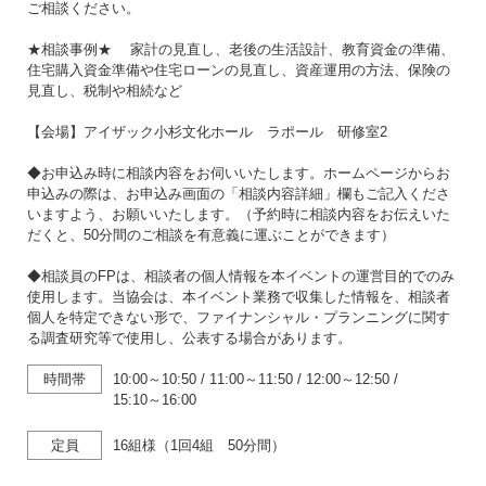
ご相談ください。
★相談事例★ 家計の見直し、老後の生活設計、教育資金の準備、
住宅購入資金準備や住宅ローンの見直し、資産運用の方法、保険の
見直し、税制や相続など
【会場】アイザック小杉文化ホール ラポール 研修室2
◆お申込み時に相談内容をお伺いいたします。ホームページからお
申込みの際は、お申込み画面の「相談内容詳細」欄もご記入くださ
いますよう、お願いいたします。（予約時に相談内容をお伝えいた
だくと、50分間のご相談を有意義に運ぶことができます）
◆相談員のFPは、相談者の個人情報を本イベントの運営目的でのみ
使用します。当協会は、本イベント業務で収集した情報を、相談者
個人を特定できない形で、ファイナンシャル・プランニングに関す
る調査研究等で使用し、公表する場合があります。
時間帯
10:00～10:50
/
11:00～11:50
/
12:00～12:50
/
15:10～16:00
定員
16組様（1回4組 50分間）