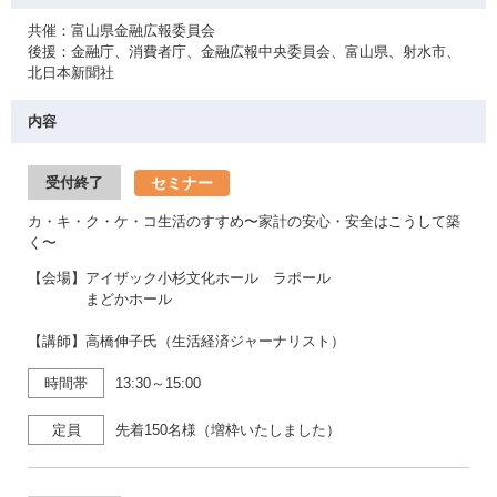
共催：富山県金融広報委員会
後援：金融庁、消費者庁、金融広報中央委員会、富山県、射水市、
北日本新聞社
内容
セミナー
受付終了
カ・キ・ク・ケ・コ生活のすすめ〜家計の安心・安全はこうして築
く〜
【会場】アイザック小杉文化ホール ラポール
まどかホール
【講師】高橋伸子氏（生活経済ジャーナリスト）
時間帯
13:30～15:00
定員
先着150名様（増枠いたしました）