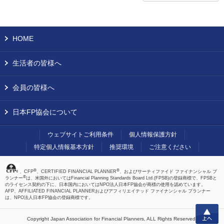
HOME
生活者の皆様へ
会員の皆様へ
日本FP協会について
ウェブサイトご利用条件
個人情報保護方針
特定個人情報基本方針
推奨環境
ご注意ください
®
®
、CFP
、CERTIFIED FINANCIAL PLANNER
、およびサーティファイド ファイナンシャル プ
®
ランナー
は、米国外においてはFinancial Planning Standards Board Ltd.(FPSB)の登録商標で、FPSBと
のライセンス契約の下に、日本国内においてはNPO法人日本FP協会が商標の使用を認めています。
AFP、AFFILIATED FINANCIAL PLANNERおよびアフィリエイテッド ファイナンシャル プランナー
は、NPO法人日本FP協会の登録商標です。
上へ
Copyright Japan Association for Financial Planners,
ALL Rights Reserved.