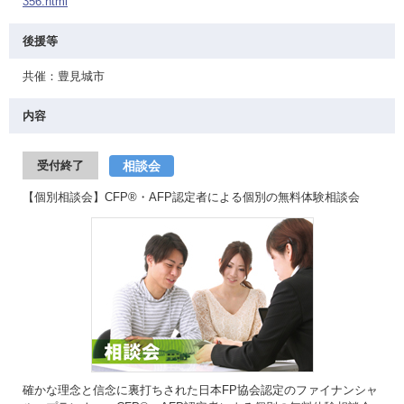
356.html
後援等
共催：豊見城市
内容
相談会
受付終了
【個別相談会】CFP®・AFP認定者による個別の無料体験相談会
確かな理念と信念に裏打ちされた日本FP協会認定のファイナンシャ