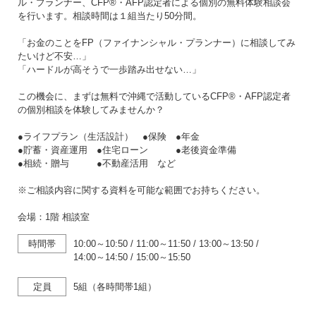
ル・プランナー、CFP®・AFP認定者による個別の無料体験相談会
を行います。相談時間は１組当たり50分間。
「お金のことをFP（ファイナンシャル・プランナー）に相談してみ
たいけど不安…」
「ハードルが高そうで一歩踏み出せない…」
この機会に、まずは無料で沖縄で活動しているCFP®・AFP認定者
の個別相談を体験してみませんか？
●ライフプラン（生活設計） ●保険 ●年金
●貯蓄・資産運用 ●住宅ローン ●老後資金準備
●相続・贈与 ●不動産活用 など
※ご相談内容に関する資料を可能な範囲でお持ちください。
会場：1階 相談室
時間帯
10:00～10:50
/
11:00～11:50
/
13:00～13:50
/
14:00～14:50
/
15:00～15:50
定員
5組（各時間帯1組）