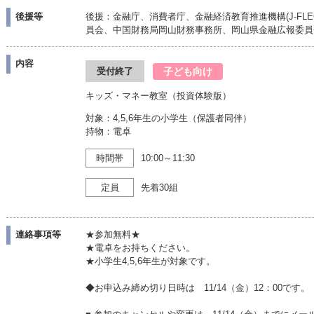
後援等
後援：金融庁、消費者庁、金融経済教育推進機構(J-FL
員会、中国財務局岡山財務事務所、岡山県金融広報委員
内容
子ども向け
受付終了
キッズ・マネー教室（投資体験版）
対象：4,5,6年生の小学生（保護者同伴）
持物：電卓
時間帯
10:00～11:30
定員
先着30組
連絡事項等
★参加無料★
★電卓をお持ちください。
★小学生4,5,6年生が対象です。
◆お申込み締め切り日時は 11/14（金）12：00です。