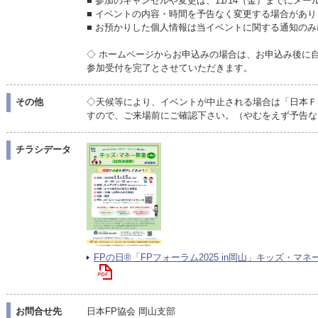
■ 参加のキャンセルや変更は、11/14（金）までにメ
■ イベントの内容・時間を予告なく変更する場合があり
■ お預かりした個人情報は当イベントに関する通知の
◇ ホームページからお申込みの場合は、お申込み後に
参加受付を完了とさせていただきます。
その他
◇天候等により、イベントが中止される場合は「日本Ｆ
すので、ご来場前にご確認下さい。（やむをえず予告な
チラシデータ
FPの日®「FPフォーラム2025 in岡山」キッズ・マネー教
お問合せ先
日本FP協会 岡山支部