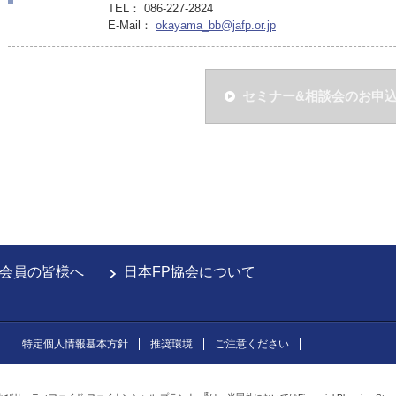
TEL： 086-227-2824
E-Mail：
okayama_bb@jafp.or.jp
セミナー&相談会のお申
会員の皆様へ
日本FP協会について
特定個人情報基本方針
推奨環境
ご注意ください
®