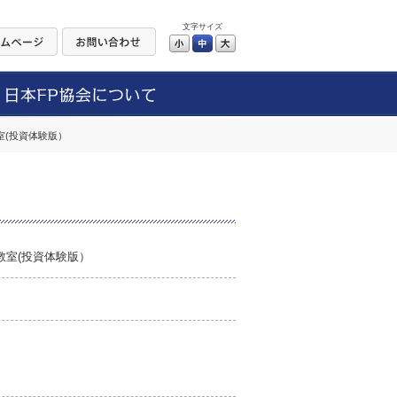
文字サイズ
小
中
大
教室(投資体験版）
ー教室(投資体験版）