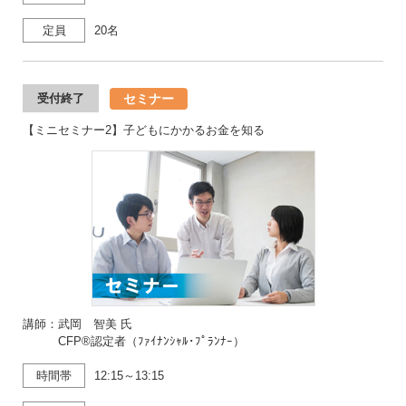
定員
20名
セミナー
受付終了
【ミニセミナー2】子どもにかかるお金を知る
講師：武岡 智美 氏
CFP®認定者（ﾌｧｲﾅﾝｼｬﾙ･ﾌﾟﾗﾝﾅｰ）
時間帯
12:15～13:15