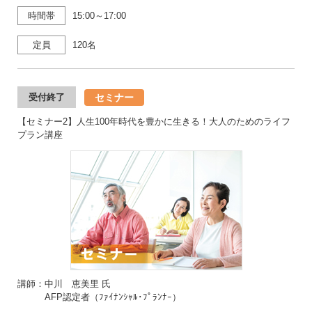
時間帯
15:00～17:00
定員
120名
セミナー
受付終了
【セミナー2】人生100年時代を豊かに生きる！大人のためのライフ
プラン講座
講師：中川 恵美里 氏
AFP認定者（ﾌｧｲﾅﾝｼｬﾙ･ﾌﾟﾗﾝﾅｰ）