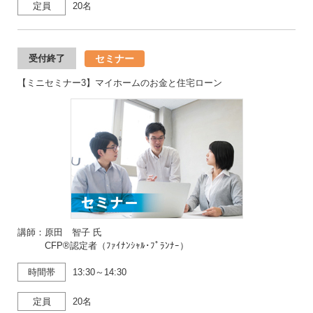
定員
20名
セミナー
受付終了
【ミニセミナー3】マイホームのお金と住宅ローン
講師：原田 智子 氏
CFP®認定者（ﾌｧｲﾅﾝｼｬﾙ･ﾌﾟﾗﾝﾅｰ）
時間帯
13:30～14:30
定員
20名