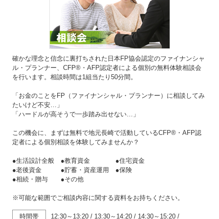
確かな理念と信念に裏打ちされた日本FP協会認定のファイナンシャ
ル・プランナー、CFP®・AFP認定者による個別の無料体験相談会
を行います。相談時間は1組当たり50分間。
「お金のことをFP（ファイナンシャル・プランナー）に相談してみ
たいけど不安…」
「ハードルが高そうで一歩踏み出せない…」
この機会に、まずは無料で地元長崎で活動しているCFP®・AFP認
定者による個別相談を体験してみませんか？
●生活設計全般 ●教育資金 ●住宅資金
●老後資金 ●貯蓄・資産運用 ●保険
●相続・贈与 ●その他
※可能な範囲でご相談内容に関する資料をお持ちください。
時間帯
12:30～13:20
/
13:30～14:20
/
14:30～15:20
/