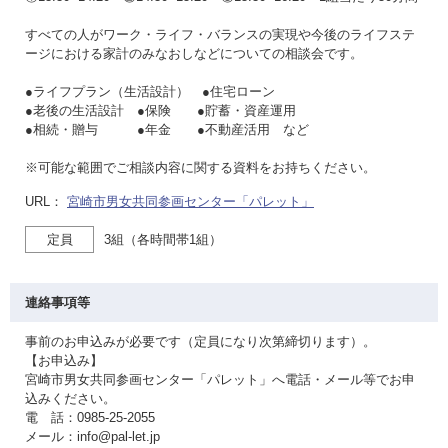
すべての人がワーク・ライフ・バランスの実現や今後のライフステ
ージにおける家計のみなおしなどについての相談会です。
●ライフプラン（生活設計） ●住宅ローン
●老後の生活設計 ●保険 ●貯蓄・資産運用
●相続・贈与 ●年金 ●不動産活用 など
※可能な範囲でご相談内容に関する資料をお持ちください。
URL：
宮崎市男女共同参画センター「パレット」
定員
3組（各時間帯1組）
連絡事項等
事前のお申込みが必要です（定員になり次第締切ります）。
【お申込み】
宮崎市男女共同参画センター「パレット」へ電話・メール等でお申
込みください。
電 話：0985-25-2055
メール：info@pal-let.jp