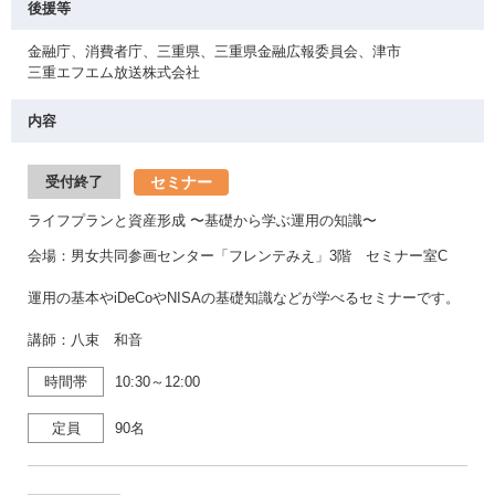
後援等
金融庁、消費者庁、三重県、三重県金融広報委員会、津市
三重エフエム放送株式会社
内容
セミナー
受付終了
ライフプランと資産形成 〜基礎から学ぶ運用の知識〜
会場：男女共同参画センター「フレンテみえ」3階 セミナー室C
運用の基本やiDeCoやNISAの基礎知識などが学べるセミナーです。
講師：八束 和音
時間帯
10:30～12:00
定員
90名