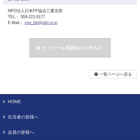
NPO法人日本FP協会三重支部
TEL： 059-221-5177
E-Mail：
mie_bb@jafp.or.jp
セミナー&相談会のお申込み
一覧ページへ戻る
HOME
生活者の皆様へ
会員の皆様へ