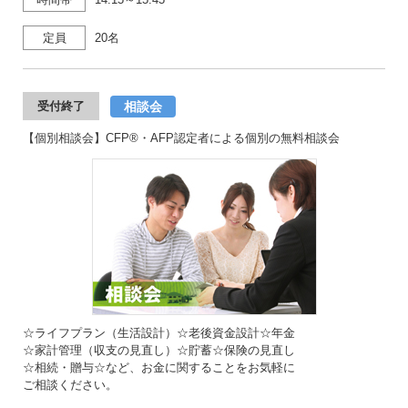
定員
20名
相談会
受付終了
【個別相談会】CFP®・AFP認定者による個別の無料相談会
☆ライフプラン（生活設計）☆老後資金設計☆年金
☆家計管理（収支の見直し）☆貯蓄☆保険の見直し
☆相続・贈与☆など、お金に関することをお気軽に
ご相談ください。