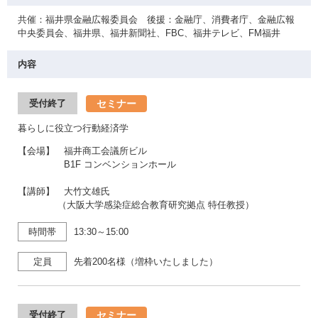
共催：福井県金融広報委員会 後援：金融庁、消費者庁、金融広報
中央委員会、福井県、福井新聞社、FBC、福井テレビ、FM福井
内容
セミナー
受付終了
暮らしに役立つ行動経済学
【会場】 福井商工会議所ビル
B1F コンベンションホール
【講師】 大竹文雄氏
（大阪大学感染症総合教育研究拠点 特任教授）
時間帯
13:30～15:00
定員
先着200名様（増枠いたしました）
セミナー
受付終了