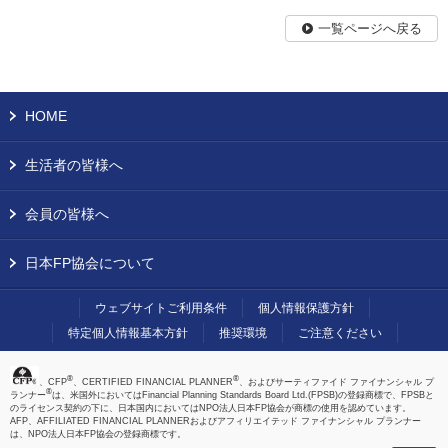
一覧ページへ戻る
HOME
生活者の皆様へ
会員の皆様へ
日本FP協会について
ウェブサイトご利用条件
個人情報保護方針
特定個人情報基本方針
推奨環境
ご注意ください
®
®
、CFP
、CERTIFIED FINANCIAL PLANNER
、およびサーティファイド ファイナンシャル プ
®
ランナー
は、米国外においてはFinancial Planning Standards Board Ltd.(FPSB)の登録商標で、FPSBと
のライセンス契約の下に、日本国内においてはNPO法人日本FP協会が商標の使用を認めています。
AFP、AFFILIATED FINANCIAL PLANNERおよびアフィリエイテッド ファイナンシャル プランナー
は、NPO法人日本FP協会の登録商標です。