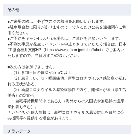
その他
●ご来場の際は、必ずマスクの着用をお願いいたします。
●駐車場台数に限りがありますので、できるだけ公共交通機関をご利
用ください。
●ご予約をキャンセルされる場合は、ご連絡をお願いいたします。
●不測の事態が発生しイベントを中止とさせていただく場合は、日本
FP協会福井支部HP（https://www.jafp.or.jp/shibu/fukui）でご案内い
たしますので、当日必ずご確認ください。
■次の方は参加できません。
（1）参加当日の体温が37.5℃以上。
（2）息苦しい、咳・咽頭痛他、新型コロナウイルス感染症が疑わ
れる症状がある。
（3）新型コロナウイルス感染症陽性の方や、開催日が国（厚生労
働省）の定める
自宅等待機期間中である方（海外からの入国後や無症状の濃厚
接触者も含む）。
＊いただいた個人情報は、新型コロナウイルス感染防止を目的に公
共機関等へ提供する場合があります。
チラシデータ