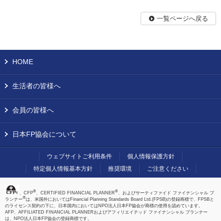
一覧ページへ戻る
HOME
生活者の皆様へ
会員の皆様へ
日本FP協会について
ウェブサイトご利用条件
個人情報保護方針
特定個人情報基本方針
推奨環境
ご注意ください
®
®
、CFP
、CERTIFIED FINANCIAL PLANNER
、およびサーティファイド ファイナンシャル プ
®
ランナー
は、米国外においてはFinancial Planning Standards Board Ltd.(FPSB)の登録商標で、FPSBと
のライセンス契約の下に、日本国内においてはNPO法人日本FP協会が商標の使用を認めています。
AFP、AFFILIATED FINANCIAL PLANNERおよびアフィリエイテッド ファイナンシャル プランナー
は、NPO法人日本FP協会の登録商標です。