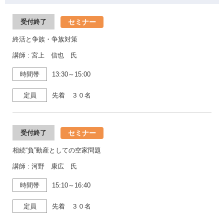
セミナー
受付終了
終活と争族・争族対策
講師 : 宮上 信也 氏
時間帯
13:30～15:00
定員
先着 ３０名
セミナー
受付終了
相続“負”動産としての空家問題
講師 : 河野 康広 氏
時間帯
15:10～16:40
定員
先着 ３０名