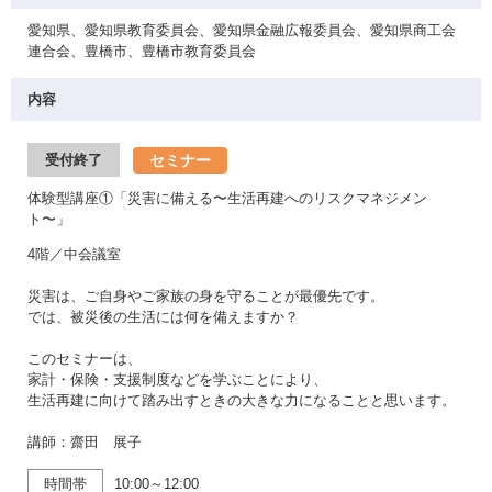
愛知県、愛知県教育委員会、愛知県金融広報委員会、愛知県商工会
連合会、豊橋市、豊橋市教育委員会
内容
セミナー
受付終了
体験型講座①「災害に備える〜生活再建へのリスクマネジメン
ト〜」
4階／中会議室
災害は、ご自身やご家族の身を守ることが最優先です。
では、被災後の生活には何を備えますか？
このセミナーは、
家計・保険・支援制度などを学ぶことにより、
生活再建に向けて踏み出すときの大きな力になることと思います。
講師：齋田 展子
時間帯
10:00～12:00