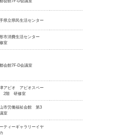
都会館7F-D会議室
手県立県民生活センター
形市消費生活センター
修室
都会館7F-D会議室
津アピオ アピオスペー
 2階 研修室
山市労働福祉会館 第3
議室
ーティーギャラリーイヤ
カ