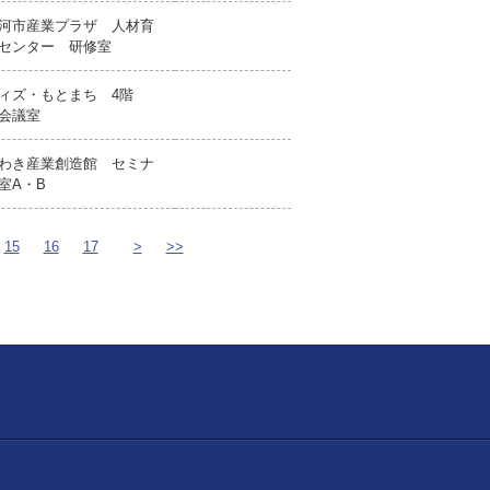
河市産業プラザ 人材育
センター 研修室
ィズ・もとまち 4階
会議室
わき産業創造館 セミナ
室A・B
15
16
17
>
>>