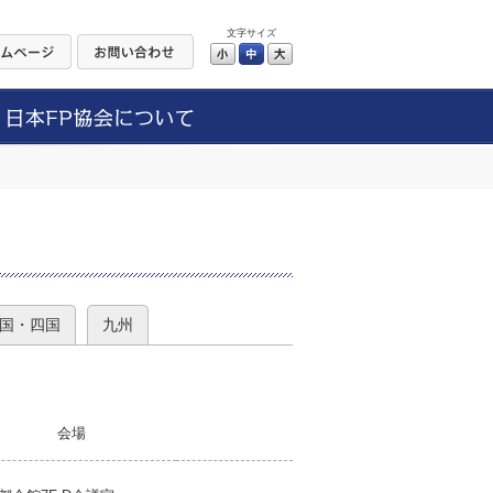
文字サイズ
小
中
大
）
国・四国
九州
会場