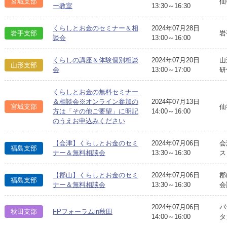
宮城支部
仙
ー教室
13:30～16:30
くらしとお金のセミナー＆相
2024年07月28日
岩手支部
岩
談会
13:00～16:00
くらしの講座＆体験個別相談
2024年07月20日
山
山形支部
会
13:00～17:00
研
くらしとお金の無料セミナー
＆相談会※オンライン参加の
2024年07月13日
宮城支部
仙
方は「その他ご要望」に明記
14:00～16:00
のうえお申込みください
【会津】くらしとお金のセミ
2024年07月06日
会
福島支部
ナー＆無料相談会
13:30～16:30
ス
【郡山】くらしとお金のセミ
2024年07月06日
郡
福島支部
ナー＆無料相談会
13:30～16:30
会
2024年07月06日
パ
秋田支部
FPフォーラムin秋田
14:00～16:00
タ