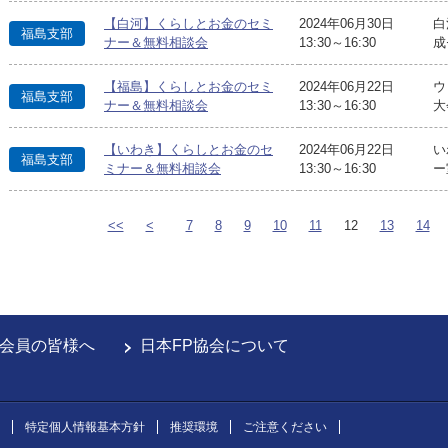
【白河】くらしとお金のセミ
2024年06月30日
白
福島支部
ナー＆無料相談会
13:30～16:30
成
【福島】くらしとお金のセミ
2024年06月22日
ウ
福島支部
ナー＆無料相談会
13:30～16:30
大
【いわき】くらしとお金のセ
2024年06月22日
い
福島支部
ミナー＆無料相談会
13:30～16:30
ー
<<
<
7
8
9
10
11
12
13
14
会員の皆様へ
日本FP協会について
特定個人情報基本方針
推奨環境
ご注意ください