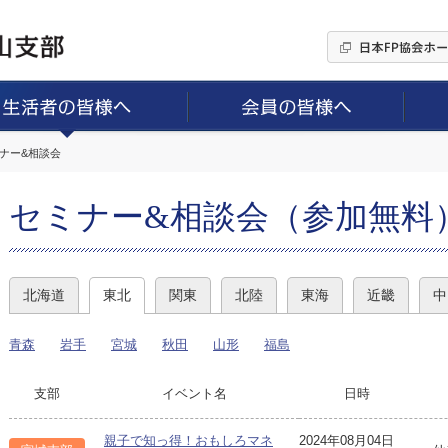
ミナー&相談会
セミナー&相談会（参加無料
北海道
東北
関東
北陸
東海
近畿
中
青森
岩手
宮城
秋田
山形
福島
支部
イベント名
日時
親子で知っ得！おもしろマネ
2024年08月04日