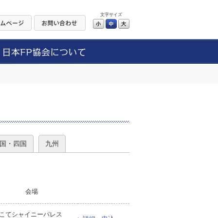
文字サイズ
小
中
大
）
国・四国
九州
会場
こてシャイニーパレス