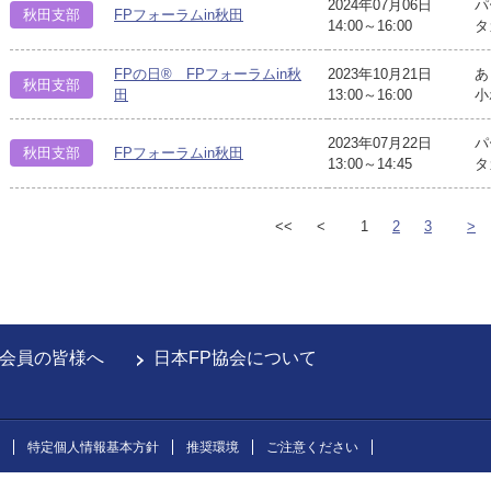
2024年07月06日
パ
秋田支部
FPフォーラムin秋田
14:00～16:00
タ
FPの日® FPフォーラムin秋
2023年10月21日
あ
秋田支部
田
13:00～16:00
小
2023年07月22日
パ
秋田支部
FPフォーラムin秋田
13:00～14:45
タ
<<
<
1
2
3
>
会員の皆様へ
日本FP協会について
特定個人情報基本方針
推奨環境
ご注意ください