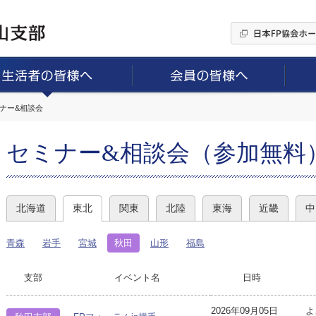
ミナー&相談会
セミナー&相談会（参加無料
北海道
東北
関東
北陸
東海
近畿
中
青森
岩手
宮城
秋田
山形
福島
支部
イベント名
日時
2026年09月05日
よ