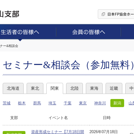
ミナー&相談会
セミナー&相談会（参加無料
北海道
東北
関東
北陸
東海
近畿
中
茨城
栃木
群馬
埼玉
千葉
東京
神奈川
新潟
山
支部
イベント名
日時
資産形成セミナー【7月18日開
2026年07月18日