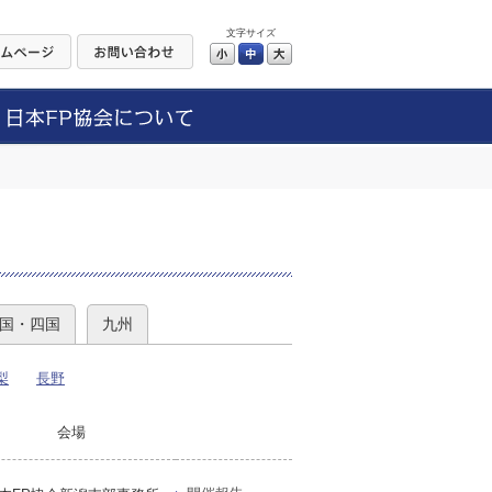
文字サイズ
小
中
大
）
国・四国
九州
梨
長野
会場