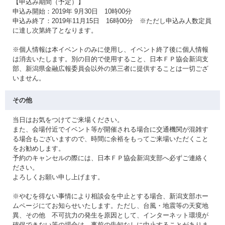
【申込み期間（予定）】
申込み開始：2019年 9月30日 10時00分
申込み終了：2019年11月15日 16時00分 ※ただし申込み人数定員
に達し次第終了となります。
※個人情報は本イベントのみに使用し、イベント終了後に個人情報
は消去いたします。別の目的で使用すること、日本ＦＰ協会新潟支
部、新潟県金融広報委員会以外の第三者に提供することは一切ござ
いません。
その他
当日はお気をつけてご来場ください。
また、会場付近でイベント等が開催される場合に交通機関が混雑す
る場合もございますので、時間に余裕をもってご来場いただくこと
をお勧めします。
予約のキャンセルの際には、日本ＦＰ協会新潟支部へ必ずご連絡く
ださい。
よろしくお願い申し上げます。
※やむを得ない事情により相談会を中止とする場合、新潟支部ホー
ムページにてお知らせいたします。ただし、台風・地震等の天変地
異、その他 不可抗力の発生を原因として、インターネット環境が
確保できない等の場合は、事前の告知なしに中止することがありま