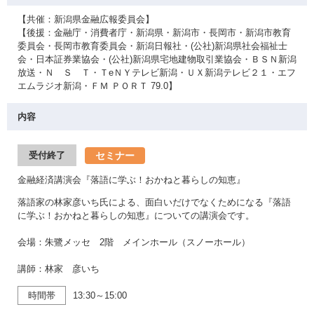
【共催：新潟県金融広報委員会】
【後援：金融庁・消費者庁・新潟県・新潟市・長岡市・新潟市教育
委員会・長岡市教育委員会・新潟日報社・(公社)新潟県社会福祉士
会・日本証券業協会・(公社)新潟県宅地建物取引業協会・ＢＳＮ新潟
放送・Ｎ Ｓ Ｔ・ＴeＮＹテレビ新潟・ＵＸ新潟テレビ２１・エフ
エムラジオ新潟・ＦＭ ＰＯＲＴ 79.0】
内容
セミナー
受付終了
金融経済講演会『落語に学ぶ！おかねと暮らしの知恵』
落語家の林家彦いち氏による、面白いだけでなくためになる『落語
に学ぶ！おかねと暮らしの知恵』についての講演会です。
会場：朱鷺メッセ 2階 メインホール（スノーホール）
講師：林家 彦いち
時間帯
13:30～15:00