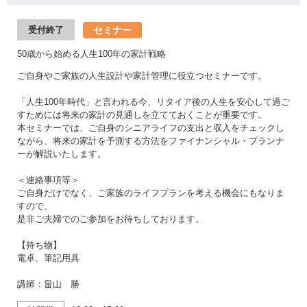
セミナー
受付終了
50歳から始める人生100年の家計戦略
ご自身やご家族の人生設計や家計管理に役立つセミナーです。
「人生100年時代」と言われる今、リタイア後の人生を安心して過ご
すためには将来の家計の見通しを立てておくことが重要です。
本セミナーでは、ご自身のシニアライフの支出と収入をチェックし
ながら、将来の家計を予測する方法をファイナンシャル・プランナ
ーが解説いたします。
＜連絡事項等＞
ご自身だけでなく、ご家族のライフプランを考える機会にもなりま
すので、
是非ご夫婦でのご参加をお待ちしております。
【持ち物】
電卓、筆記用具
講師：畠山 勝