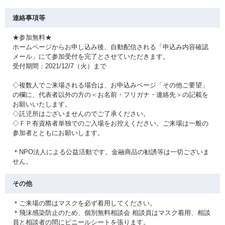
連絡事項等
★参加無料★
ホームページからお申し込み後、自動配信される「申込み内容確認
メール」にて参加受付を完了とさせていただきます。
受付期間：2021/12/7（火）まで
◇複数人でご来場される場合は、お申込みページ「その他ご要望」
の欄に、代表者以外の方の＜お名前・フリガナ・連絡先＞の記載を
お願いいたします。
◇託児所はございませんのでご了承ください。
◇ＦＰ有資格者単独でのご入場をお控えください。ご来場は一般の
参加者とともにお願いします。
＊NPO法人による公益活動です。金融商品の勧誘等は一切ございま
せん。
その他
＊ご来場の際はマスクを必ず着用してください。
＊飛沫感染防止のため、個別無料相談会 相談員はマスク着用、相談
員と相談者の間にビニールシートを張ります。