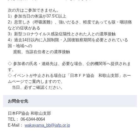
次の方はご参加できません。
1）参加当日の体温が37.5℃以上
2）息苦しさ（呼吸困難）、強いだるさ、軽度であっても咳・咽頭痛
などの症状がある
3）新型コロナウイルス感染症陽性とされた人との濃厚接触
4）過去14日以内に入国制限・入国後観察期間を必要とされている
国・地域への
渡航、当該在住者との濃厚接触
◇ 参加者の氏名・連絡先は、必要な場合、公的機関等へ提供されま
す。
◇ イベントが中止される場合は「日本ＦＰ協会 和歌山支部」ホー
ムページでご案内しますので、
当日、必ずご確認ください。
お問合せ先
日本FP協会 和歌山支部
TEL： 06-6344-8064
E-Mail：
wakayama_bb@jafp.or.jp