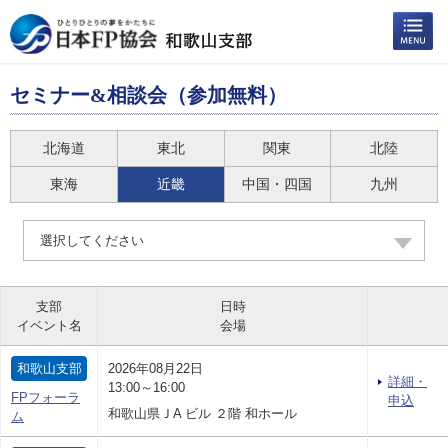
セミナー&相談会（参加無料）
北海道
東北
関東
北陸
東海
近畿
中国・四国
九州
選択してください
支部
日時
イベント名
会場
和歌山支部
2026年08月22日
詳細・
13:00～16:00
FPフォーラ
申込
和歌山県ＪA ビル ２階 和ホール
ム