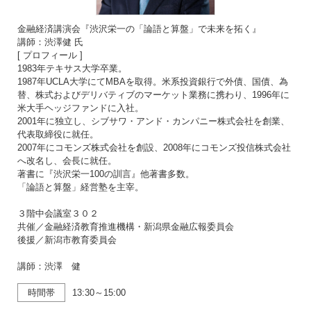
金融経済講演会『渋沢栄一の「論語と算盤」で未来を拓く』
講師：渋澤健 氏
[ プロフィール ]
1983年テキサス大学卒業。
1987年UCLA大学にてMBAを取得。米系投資銀行で外債、国債、為
替、株式およびデリバティブのマーケット業務に携わり、1996年に
米大手ヘッジファンドに入社。
2001年に独立し、シブサワ・アンド・カンパニー株式会社を創業、
代表取締役に就任。
2007年にコモンズ株式会社を創設、2008年にコモンズ投信株式会社
へ改名し、会長に就任。
著書に『渋沢栄一100の訓言』他著書多数。
「論語と算盤」経営塾を主宰。
３階中会議室３０２
共催／金融経済教育推進機構・新潟県金融広報委員会
後援／新潟市教育委員会
講師：渋澤 健
時間帯
13:30～15:00