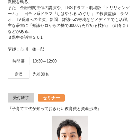
教鞭を執る。
また、金融機関主催の講演や、TBSドラマ・劇場版『トリリオンゲ
ーム』、日テレ系ドラマ『ちはやふる-めぐり-』の投資監修、ラジ
オ、TV番組への出演、新聞、雑誌への寄稿などメディアでも活躍。
主な著書に『知識ゼロからの株で3000万円貯める技術』（幻冬舎）
などがある。
３階中会議室３０1
講師：市川 雄一郎
時間帯
10:30～12:00
定員
先着80名
セミナー
受付終了
『子育て世代が知っておきたい教育費と資産形成』