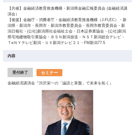
【共催】金融経済教育推進機構・新潟県金融広報委員会 (金融経済講
演会）
【後援】金融庁・消費者庁・金融経済教育推進機構（J-FLEC）・新
潟県・新潟市・長岡市・新潟市教育委員会・長岡市教育委員会・新
潟日報社・(公社)新潟県社会福祉士会・日本証券業協会・(公社)新潟
県宅地建物取引業協会・ＢＳＮ新潟放送・ＮＳＴ新潟総合テレビ・
ＴeＮＹテレビ新潟・ＵＸ新潟テレビ２１・FM新潟77.5
内容
セミナー
受付終了
金融経済講演会『渋沢栄一の「論語と算盤」で未来を拓く』