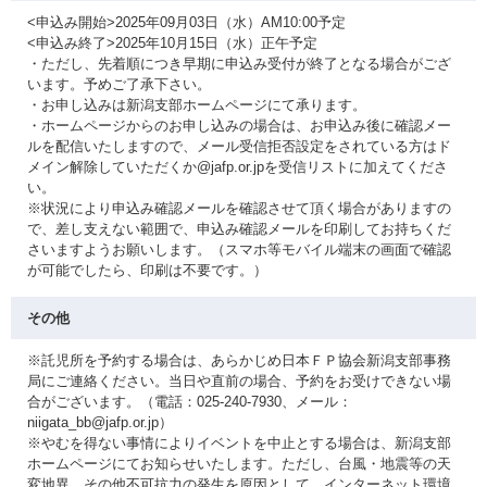
<申込み開始>2025年09月03日（水）AM10:00予定
<申込み終了>2025年10月15日（水）正午予定
・ただし、先着順につき早期に申込み受付が終了となる場合がござ
います。予めご了承下さい。
・お申し込みは新潟支部ホームページにて承ります。
・ホームページからのお申し込みの場合は、お申込み後に確認メー
ルを配信いたしますので、メール受信拒否設定をされている方はド
メイン解除していただくか@jafp.or.jpを受信リストに加えてくださ
い。
※状況により申込み確認メールを確認させて頂く場合がありますの
で、差し支えない範囲で、申込み確認メールを印刷してお持ちくだ
さいますようお願いします。（スマホ等モバイル端末の画面で確認
が可能でしたら、印刷は不要です。）
その他
※託児所を予約する場合は、あらかじめ日本ＦＰ協会新潟支部事務
局にご連絡ください。当日や直前の場合、予約をお受けできない場
合がございます。（電話：025-240-7930、メール：
niigata_bb@jafp.or.jp）
※やむを得ない事情によりイベントを中止とする場合は、新潟支部
ホームページにてお知らせいたします。ただし、台風・地震等の天
変地異、その他不可抗力の発生を原因として、インターネット環境