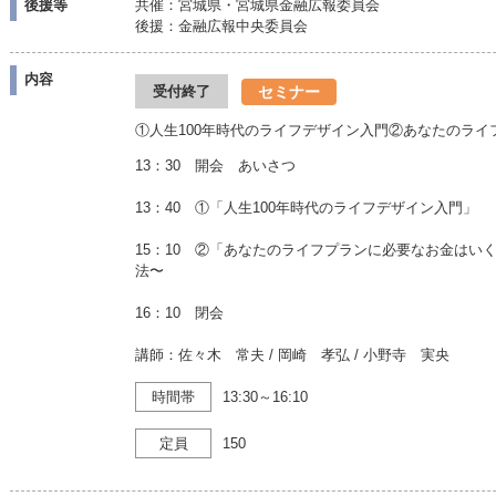
後援等
共催：宮城県・宮城県金融広報委員会
後援：金融広報中央委員会
内容
セミナー
受付終了
①人生100年時代のライフデザイン入門②あなたのラ
13：30 開会 あいさつ
13：40 ①「人生100年時代のライフデザイン入門」
15：10 ②「あなたのライフプランに必要なお金はい
法〜
16：10 閉会
講師：佐々木 常夫 / 岡崎 孝弘 / 小野寺 実央
時間帯
13:30～16:10
定員
150