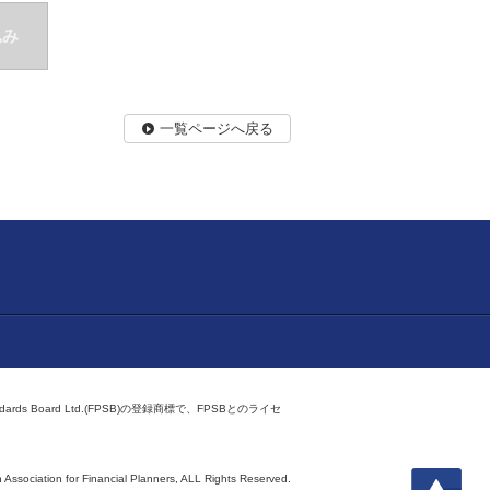
込み
一覧ページへ戻る
ndards Board Ltd.(FPSB)の登録商標で、FPSBとのライセ
上へ
 Association for Financial Planners,
ALL Rights Reserved.