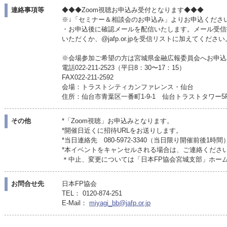
連絡事項等
◆◆◆Zoom視聴お申込み受付となります◆◆◆
※↓「セミナー＆相談会のお申込み」よりお申込くださ
・お申込後に確認メールを配信いたします。メール受信
いただくか、@jafp.or.jpを受信リストに加えてください
※会場参加ご希望の方は宮城県金融広報委員会へお申込
電話022-211-2523（平日8：30〜17：15）
FAX022-211-2592
会場：トラストシティカンファレンス・仙台
住所：仙台市青葉区一番町1-9-1 仙台トラストタワー5
その他
*「Zoom視聴」お申込みとなります。
*開催日近くに招待URLをお送りします。
*当日連絡先 080-5972-3340（当日限り開催前後1時間
*本イベントをキャンセルされる場合は、ご連絡くださ
＊中止、変更については「日本FP協会宮城支部」ホー
お問合せ先
日本FP協会
TEL： 0120-874-251
E-Mail：
miyagi_bb@jafp.or.jp