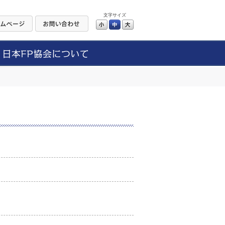
文字サイズ
小
中
大