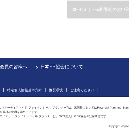
セミナー&相談会のお申
会員の皆様へ
日本FP協会について
特定個人情報基本方針
推奨環境
ご注意ください
®
よびサーティファイド ファイナンシャル プランナー
は、米国外においてはFinancial Planning Sta
会が商標の使用を認めています。
およびアフィリエイテッド ファイナンシャル プランナーは、NPO法人日本FP協会の登録商標です。
Copyright Japan