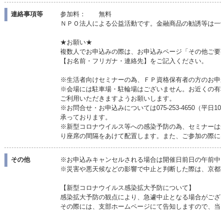
連絡事項等
参加料： 無料
ＮＰＯ法人による公益活動です。金融商品の勧誘等は一
★お願い★
複数人でお申込みの際は、お申込みページ「その他ご要
【お名前・フリガナ・連絡先】をご記入ください。
※生活者向けセミナーの為、ＦＰ資格保有者の方のお申
※会場には駐車場・駐輪場はございません。お近くの有
ご利用いただきますようお願いします。
※お問合せ・お申込みについては075-253-4650（平日10
承っております。
※新型コロナウイルス等への感染予防の為、セミナー
り座席の間隔をあけて配置します。また、ご参加の際に
その他
※お申込みキャンセルされる場合は開催日前日の午前中
※災害や悪天候などの影響で中止と判断した際は、京都
【新型コロナウイルス感染拡大予防について】
感染拡大予防の観点により、急遽中止となる場合がござ
その際には、支部ホームページにて告知しますので、当