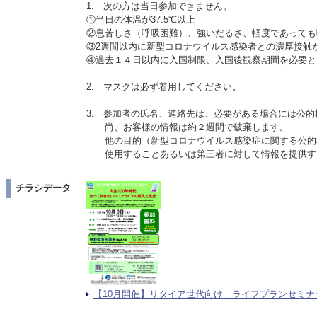
1. 次の方は当日参加できません。
①当日の体温が37.5℃以上
②息苦しさ（呼吸困難）、強いだるさ、軽度であっても
③2週間以内に新型コロナウイルス感染者との濃厚接触
④過去１４日以内に入国制限、入国後観察期間を必要と
2. マスクは必ず着用してください。
3. 参加者の氏名、連絡先は、必要がある場合には公
尚、お客様の情報は約２週間で破棄します。
他の目的（新型コロナウイルス感染症に関する公的
使用することあるいは第三者に対して情報を提供す
チラシデータ
【10月開催】リタイア世代向け ライフプランセミナーPDF