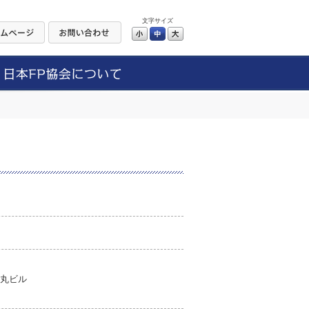
文字サイズ
小
中
大
烏丸ビル