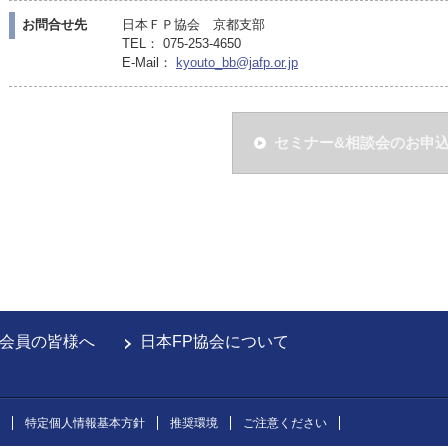
お問合せ先
日本ＦＰ協会 京都支部
TEL： 075-253-4650
E-Mail：
kyouto_bb@jafp.or.jp
セミナー&相談会のお申
会員の皆様へ
日本FP協会について
特定個人情報基本方針
推奨環境
ご注意ください