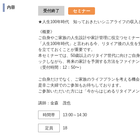
内容
セミナー
受付終了
★人生100年時代 知っておきたいシニアライフの収入
《概要》
ご自身やご家族の人生設計や家計管理に役立つセミナー
「人生100年時代」と言われる今、リタイア後の人生
を立てておくことが重要です。
本セミナーでは、50歳以上のリタイア世代に向けご自
ックしながら、将来の家計を予測する方法をファイナン
（受付時間：12：50〜）
ご自身だけでなく、ご家族のライフプランを考える機会
是非ご夫婦でのご参加もお待ちしております。
ご参加いただいた方には「今からはじめるリタイアメン
講師：金森 茂也
時間帯
13:00～14:30
定員
18