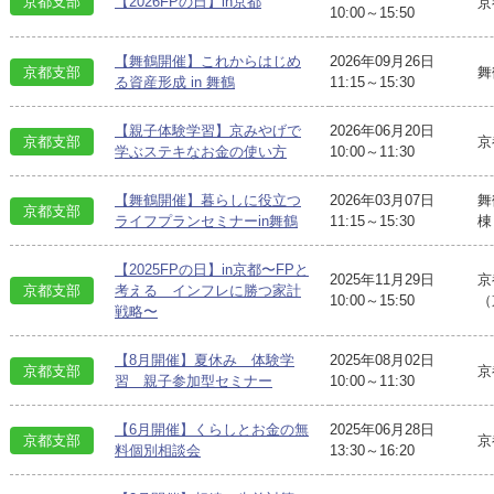
京都支部
【2026FPの日】in京都
京
10:00～15:50
【舞鶴開催】これからはじめ
2026年09月26日
京都支部
舞
る資産形成 in 舞鶴
11:15～15:30
【親子体験学習】京みやげで
2026年06月20日
京都支部
京
学ぶステキなお金の使い方
10:00～11:30
【舞鶴開催】暮らしに役立つ
2026年03月07日
舞
京都支部
ライフプランセミナーin舞鶴
11:15～15:30
棟
【2025FPの日】in京都〜FPと
2025年11月29日
京
京都支部
考える インフレに勝つ家計
10:00～15:50
（
戦略〜
【8月開催】夏休み 体験学
2025年08月02日
京都支部
京
習 親子参加型セミナー
10:00～11:30
【6月開催】くらしとお金の無
2025年06月28日
京都支部
京
料個別相談会
13:30～16:20