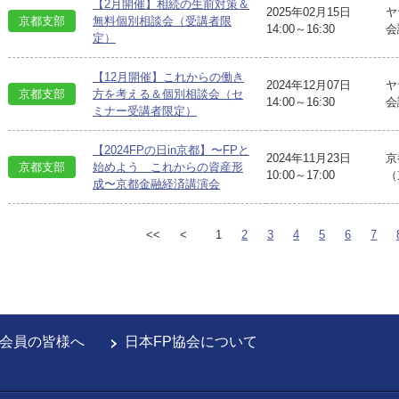
【2月開催】相続の生前対策＆
2025年02月15日
ヤ
京都支部
無料個別相談会（受講者限
14:00～16:30
会
定）
【12月開催】これからの働き
2024年12月07日
ヤ
京都支部
方を考える＆個別相談会（セ
14:00～16:30
会
ミナー受講者限定）
【2024FPの日in京都】〜FPと
2024年11月23日
京
京都支部
始めよう これからの資産形
10:00～17:00
（
成〜京都金融経済講演会
<<
<
1
2
3
4
5
6
7
会員の皆様へ
日本FP協会について