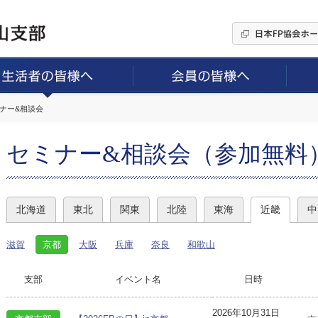
ミナー&相談会
セミナー&相談会（参加無料
北海道
東北
関東
北陸
東海
近畿
中
滋賀
京都
大阪
兵庫
奈良
和歌山
支部
イベント名
日時
2026年10月31日