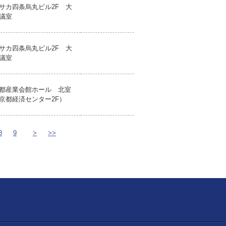
サカ四条烏丸ビル2F 大
議室
サカ四条烏丸ビル2F 大
議室
都産業会館ホール 北室
京都経済センター2F）
8
9
>
>>