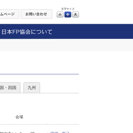
文字サイズ
小
中
大
）
国・四国
九州
会場