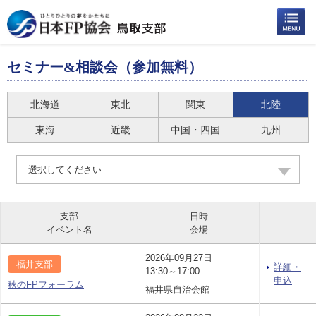
セミナー&相談会（参加無料）
北海道
東北
関東
北陸
東海
近畿
中国・四国
九州
選択してください
支部
日時
イベント名
会場
2026年09月27日
福井支部
詳細・
13:30～17:00
申込
秋のFPフォーラム
福井県自治会館