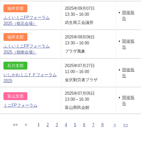
福井支部
2025年09月07日
開催報
13:30～16:00
ふくいミニFPフォーラム
告
武生商工会議所
2025（嶺北会場）
福井支部
2025年09月06日
開催報
13:30～16:00
ふくいミニFPフォーラム
告
プラザ萬象
2025（嶺南会場）
石川支部
2025年07月27日
開催報
11:00～16:00
いしかわミニＦＰフォーラム
告
金沢勤労者プラザ
2025
2025年07月05日
富山支部
開催報
13:00～16:30
告
ミニFPフォーラム
富山県民会館
<<
<
1
2
3
4
5
6
7
8
>
>>