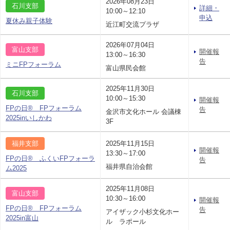
2026年08月23日
石川支部
詳細・
10:00～12:10
申込
夏休み親子体験
近江町交流プラザ
2026年07月04日
富山支部
開催報
13:00～16:30
告
ミニFPフォーラム
富山県民会館
2025年11月30日
石川支部
10:00～15:30
開催報
FPの日® FPフォーラム
告
金沢市文化ホール 会議棟
2025inいしかわ
3F
福井支部
2025年11月15日
開催報
13:30～17:00
FPの日® ふくいFPフォーラ
告
福井県自治会館
ム2025
2025年11月08日
富山支部
10:30～16:00
開催報
FPの日® FPフォーラム
告
アイザック小杉文化ホー
2025in富山
ル ラポール