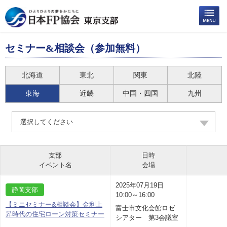
セミナー&相談会（参加無料）
北海道
東北
関東
北陸
東海
近畿
中国・四国
九州
選択してください
支部
日時
イベント名
会場
2025年07月19日
静岡支部
10:00～16:00
【ミニセミナー&相談会】金利上
富士市文化会館ロゼ
昇時代の住宅ローン対策セミナー
シアター 第3会議室