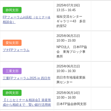
2025年07月19日
静岡支部
13:15～16:45
福祉交流センター
FPフォーラムin浜松（セミナー&
ギャラリー43 多目
相談会）
的室52
2025年06月21日
10:00～15:00
愛知支部
NPO法人 日本FP協
プチFPフォーラム
会 東海ブロック事
務所
2025年06月21日
三重支部
10:00～16:30
四日市市地場産業振
三重FPフォーラム2025 in 四日市
興センター
静岡支部
2025年06月14日
10:00～16:00
【ミニセミナー＆相談会】資産形
日本FP協会静岡支部
成から相続まで 賢い銀行活用術