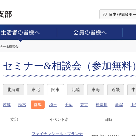
ミナー&相談会
セミナー&相談会（参加無料
北海道
東北
関東
北陸
東海
近畿
中
茨城
栃木
群馬
埼玉
千葉
東京
神奈川
新潟
山
支部
イベント名
日時
ファイナンシャル・プランナ