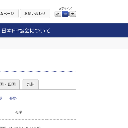
文字サイズ
小
中
大
）
国・四国
九州
梨
長野
会場