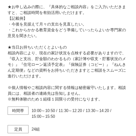
★お申し込みの際に、『具体的なご相談内容』をご入力いただきま
すと、ご相談時間を有効活用いただけます。
【記載例】
・今後を見据えて月々の支出を見直したい。
・これからかかる教育資金をどう準備していったらよいか専門家の
意見を聞きたい。
★当日お持ちいただくとよいもの
相談内容により、現在の家計状況を点検する必要がありますので、
『収入と支出、貯金額のわかるもの（家計簿や収支・貯蓄状況のメ
モ）』『住宅ローン返済予定表』『保険証券（コピー）』『ねんき
ん定期便』などの資料をお持ちいただきますとご相談をスムーズに
進行いただけます。
※個人情報やご相談内容に関する情報は秘密厳守いたします。相談
員には、相談者の連絡先は告知しません。
※無料体験のため１組様１回限りの受付になります。
時間帯
10:00～10:50
/
11:30～12:20
/
13:30～14:20
/
15:00～15:50
定員
24組