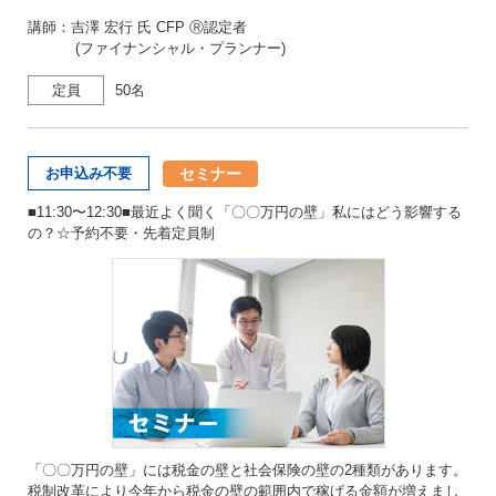
講師：吉澤 宏行 氏 CFP Ⓡ認定者
(ファイナンシャル・プランナー)
定員
50名
セミナー
お申込み不要
■11:30〜12:30■最近よく聞く「〇〇万円の壁」私にはどう影響する
の？☆予約不要・先着定員制
「〇〇万円の壁」には税金の壁と社会保険の壁の2種類があります。
税制改革により今年から税金の壁の範囲内で稼げる金額が増えまし