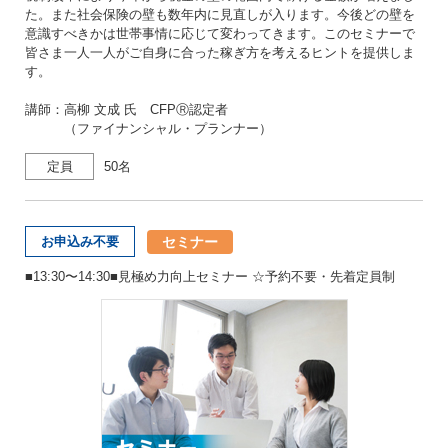
た。また社会保険の壁も数年内に見直しが入ります。今後どの壁を
意識すべきかは世帯事情に応じて変わってきます。このセミナーで
皆さま一人一人がご自身に合った稼ぎ方を考えるヒントを提供しま
す。
講師：高柳 文成 氏 CFPⓇ認定者
（ファイナンシャル・プランナー）
定員
50名
セミナー
お申込み不要
■13:30〜14:30■見極め力向上セミナー ☆予約不要・先着定員制