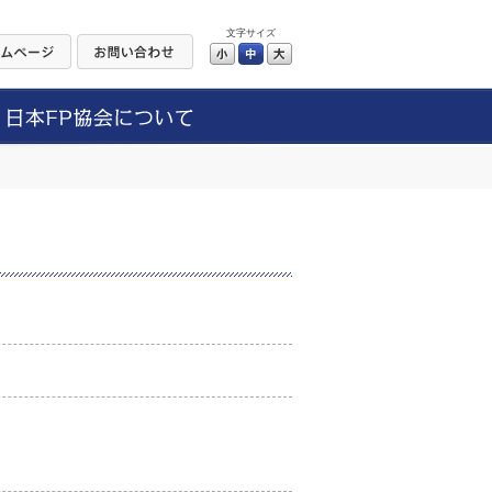
文字サイズ
小
中
大