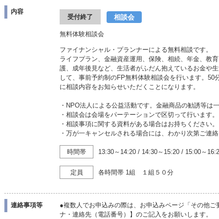
内容
相談会
受付終了
無料体験相談会
ファイナンシャル・プランナーによる無料相談です。
ライフプラン、金融資産運用、保険、相続、年金、教育
護、成年後見など、生活者がふだん抱えているお金や生
して、事前予約制のFP無料体験相談会を行います。5
に相談内容をお知らせいただくことになります。
・NPO法人による公益活動です。金融商品の勧誘等は
・相談会は会場をパーテーションで区切って行います。
・相談事項に関する資料がある場合はお持ちください。
・万が一キャンセルされる場合には、わかり次第ご連絡
時間帯
13:30～14:20
/
14:30～15:20
/
15:00～16:
定員
各時間帯 1組 １組５０分
連絡事項等
●複数人でお申込みの際は、お申込みページ「その他ご
ナ・連絡先（電話番号）】のご記入をお願いします。