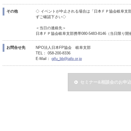
その他
◇ イベントが中止される場合は「日本ＦＰ協会岐阜支
ずご確認下さい◇
＜当日の連絡先＞
日本ＦＰ協会岐阜支部携帯080-5483-8146（当日限り
お問合せ先
NPO法人日本FP協会 岐阜支部
TEL： 058-200-8336
E-Mail：
gifu_bb@jafp.or.jp
セミナー&相談会のお申