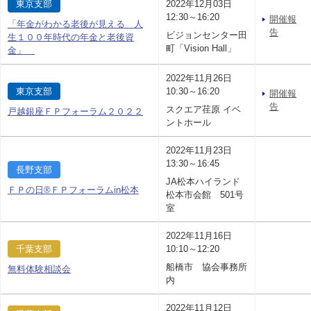
東京支部
2022年12月03日
12:30～16:20
開催報
「年金がわかる老後が見える 人
告
ビジョンセンター田
生１００年時代の年金と老後資
町「Vision Hall」
金」
2022年11月26日
東京支部
10:30～16:20
開催報
告
スクエア荏原 イベ
戸越銀座ＦＰフォーラム２０２２
ントホール
2022年11月23日
13:30～16:45
長野支部
JA松本ハイランド
ＦＰの日®ＦＰフォーラムin松本
松本市会館 501号
室
2022年11月16日
千葉支部
10:10～12:20
船橋市 協会事務所
無料体験相談会
内
2022年11月12日