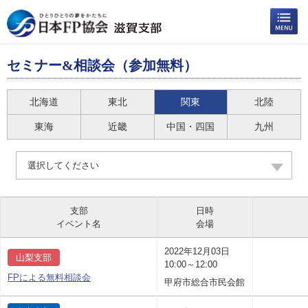
セミナー&相談会（参加無料）
北海道
東北
関東
北陸
東海
近畿
中国・四国
九州
選択してください
支部
日時
イベント名
会場
2022年12月03日
山梨支部
10:00～12:00
FPによる無料相談会
甲府市総合市民会館