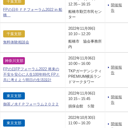
千葉支部
12:35～16:15
開催報
FPの日® ＦＰフォーラム2022 in 船
告
船橋市勤労市民セン
橋
ター
2022年11月09日
千葉支部
10:10～12:20
船橋市 協会事務所
無料体験相談会
内
2022年11月06日
神奈川支部
10:00～16:00
開催報
FPの日FPフォーラム2022 将来の
TKPガーデンシティ
告
不安を安心に人生100年時代 FPと
PREMIUM横浜ラン
共に考えよう明日の生活設計
ドマークタワー
2022年11月06日
東京支部
開催報
10:15～15:45
告
御茶ノ水ＦＰフォーラム２０２２
損保会館 ５階
2022年10月30日
東京支部
11:00～16:20
開催報