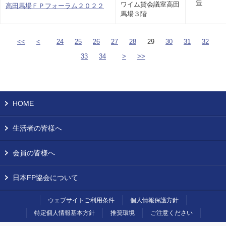
告
ワイム貸会議室高田
高田馬場ＦＰフォーラム２０２２
馬場３階
<<
<
24
25
26
27
28
29
30
31
32
33
34
>
>>
HOME
生活者の皆様へ
会員の皆様へ
日本FP協会について
ウェブサイトご利用条件
個人情報保護方針
特定個人情報基本方針
推奨環境
ご注意ください