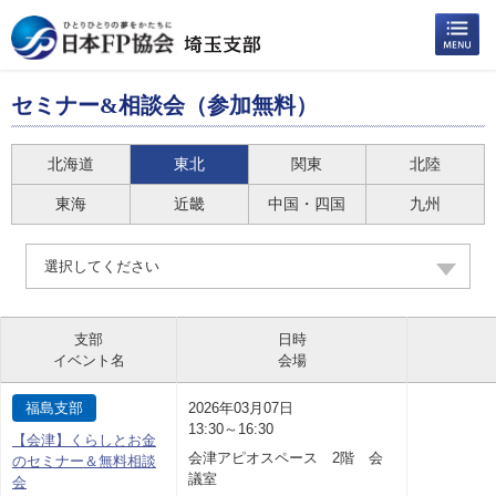
セミナー&相談会（参加無料）
北海道
東北
関東
北陸
東海
近畿
中国・四国
九州
選択してください
支部
日時
イベント名
会場
福島支部
2026年03月07日
13:30～16:30
【会津】くらしとお金
会津アピオスペース 2階 会
のセミナー＆無料相談
議室
会