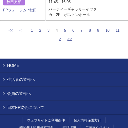
秋田支部
11:45～16:05
パーティーギャラリーイヤタ
FPフォーラムin秋田
カ 2F ボストンホール
<<
<
1
2
3
4
5
6
7
8
9
10
11
>
>>
HOME
生活者の皆様へ
会員の皆様へ
日本FP協会について
ウェブサイトご利用条件
個人情報保護方針
特定個人情報基本方針
推奨環境
ご注意ください