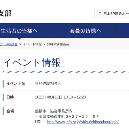
ミナー&相談会
イベント情報
無料体験相談会
イベント情報
イベント名
無料体験相談会
日時
2022年08月17日 10:10～12:20
会場
船橋市 協会事務所内
千葉県船橋市本町２−２７−２５ ８Ｆ
URL：
http://www.jafp.or.jp/shibu/chiba/about/info/