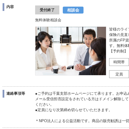
内容
相談会
受付終了
無料体験相談会
皆様のライ
保険の見直
所属のFP
す。無料体
【予約制】
時間帯
定員
連絡事項等
●ご予約は千葉支部ホームページにて承ります。お申込
メール受信拒否設定をされている方はドメイン解除していただ
ください。
●定員になり次第締め切らせていただきます。
＊NPO法人による公益活動です。商品の販売勧誘は一