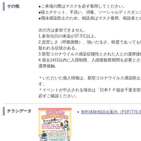
その他
●ご来場の際はマスクを必ず着用してください。
●咳エチケット、手洗い、消毒、ソーシャルディスタン
●飛沫感染防止のため、相談員はマスク着用、相談者と
次の方は参加できません。
1.参加当日の体温が37.5℃以上。
2.息苦しさ（呼吸困難）、強いだるさ、軽度であって
疑われる症状がある。
3.新型コロナウイルス感染症陽性とされた人との濃厚接
4.過去14日以内に入国制限、入国後観察期間を必要と
濃厚接触。
＊いただいた個人情報は、新型コロナウイルス感染防止
す。
＊イベントが中止される場合は「日本ＦＰ協会千葉支部
必ずご確認ください。
チラシデータ
無料体験相談会案内（PDF/776.6