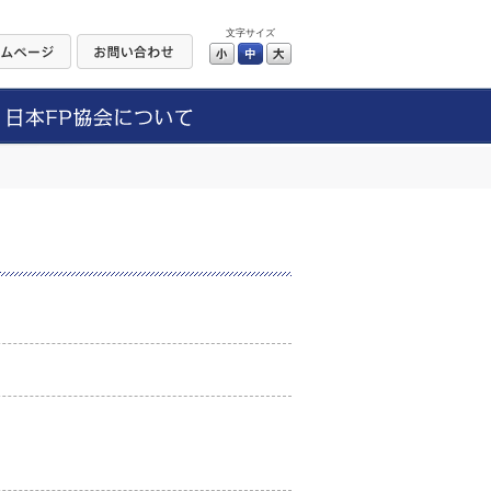
文字サイズ
小
中
大