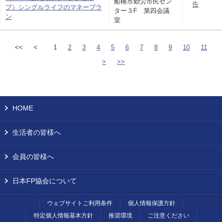
船橋市勤労市民セン
告
プ）シングルライフのマネープラ
ター３F 第四会議
ン
室
<<
<
1
2
3
4
5
6
7
8
9
10
11
>
>>
HOME
生活者の皆様へ
会員の皆様へ
日本FP協会について
ウェブサイトご利用条件
個人情報保護方針
特定個人情報基本方針
推奨環境
ご注意ください