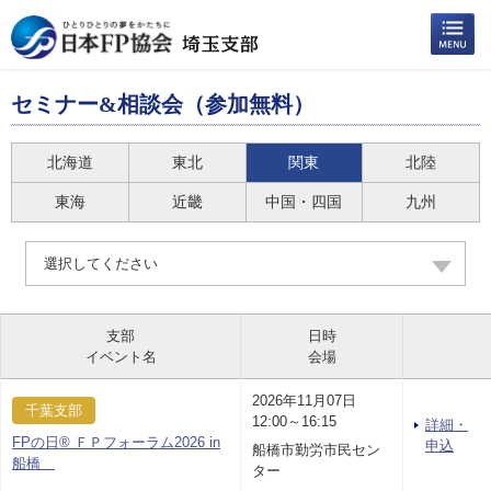
セミナー&相談会（参加無料）
北海道
東北
関東
北陸
東海
近畿
中国・四国
九州
選択してください
支部
日時
イベント名
会場
2026年11月07日
千葉支部
12:00～16:15
詳細・
FPの日® ＦＰフォーラム2026 in
申込
船橋市勤労市民セン
船橋
ター