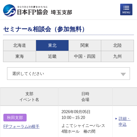
セミナー&相談会（参加無料）
北海道
東北
関東
北陸
東海
近畿
中国・四国
九州
選択してください
支部
日時
イベント名
会場
2026年09月05日
秋田支部
10:00～15:20
詳細・
申込
よこてシャイニーパレス
FPフォーラムin横手
4階ホール 椿の間