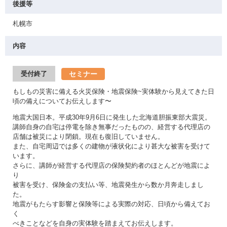
後援等
札幌市
内容
セミナー
受付終了
もしもの災害に備える火災保険・地震保険~実体験から見えてきた日
頃の備えについてお伝えします〜
地震大国日本。平成30年9月6日に発生した北海道胆振東部大震災。
講師自身の自宅は停電を除き無事だったものの、経営する代理店の
店舗は被災により閉鎖。現在も復旧していません。
また、自宅周辺では多くの建物が液状化により甚大な被害を受けて
います。
さらに、講師が経営する代理店の保険契約者のほとんどが地震によ
り
被害を受け、保険金の支払い等、地震発生から数か月奔走しまし
た。
地震がもたらす影響と保険等による実際の対応、日頃から備えてお
く
べきことなどを自身の実体験を踏まえてお伝えします。