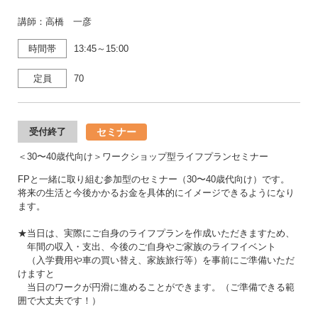
講師：高橋 一彦
時間帯
13:45～15:00
定員
70
セミナー
受付終了
＜30〜40歳代向け＞ワークショップ型ライフプランセミナー
FPと一緒に取り組む参加型のセミナー（30〜40歳代向け）です。
将来の生活と今後かかるお金を具体的にイメージできるようになり
ます。
★当日は、実際にご自身のライフプランを作成いただきますため、
年間の収入・支出、今後のご自身やご家族のライフイベント
（入学費用や車の買い替え、家族旅行等）を事前にご準備いただ
けますと
当日のワークが円滑に進めることができます。（ご準備できる範
囲で大丈夫です！）