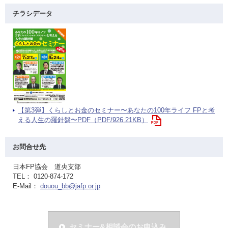
チラシデータ
【第3弾】くらしとお金のセミナー〜あなたの100年ライフ FPと考
える人生の羅針盤〜PDF（PDF/926.21KB）
お問合せ先
日本FP協会 道央支部
TEL： 0120-874-172
E-Mail：
douou_bb@jafp.or.jp
セミナー&相談会のお申込み