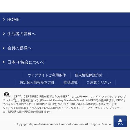
HOME
生活者の皆様へ
会員の皆様へ
日本FP協会について
ウェブサイトご利用条件
個人情報保護方針
特定個人情報基本方針
推奨環境
ご注意ください
®
®
、CFP
、CERTIFIED FINANCIAL PLANNER
、およびサーティファイド ファイナンシャル プ
®
ランナー
は、米国外においてはFinancial Planning Standards Board Ltd.(FPSB)の登録商標で、FPSBと
のライセンス契約の下に、日本国内においてはNPO法人日本FP協会が商標の使用を認めています。
AFP、AFFILIATED FINANCIAL PLANNERおよびアフィリエイテッド ファイナンシャル プランナー
は、NPO法人日本FP協会の登録商標です。
上へ
Copyright Japan Association for Financial Planners,
ALL Rights Reserved.