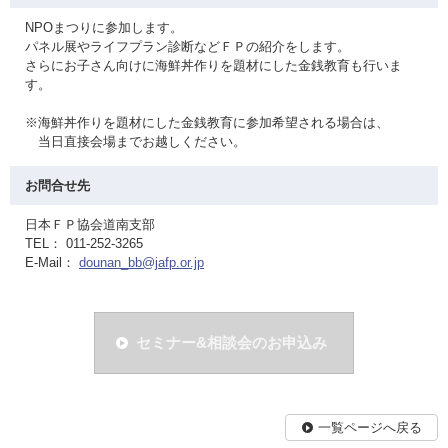
NPOまつりに参加します。
パネル展やライフプラン診断などＦＰの紹介をします。
さらにお子さん向けに海鮮丼作りを題材にした金銭教育も行いま
す。
※海鮮丼作りを題材にした金銭教育に参加希望される場合は、
当日直接会場までお越しください。
お問合せ先
日本ＦＰ協会道南支部
TEL： 011-252-3265
E-Mail：
dounan_bb@jafp.or.jp
セミナー&相談会のお申込み
一覧ページへ戻る