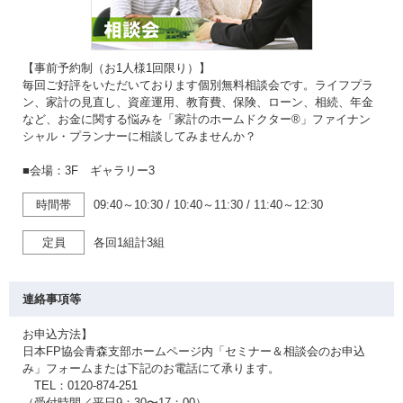
【事前予約制（お1人様1回限り）】
毎回ご好評をいただいております個別無料相談会です。ライフプラ
ン、家計の見直し、資産運用、教育費、保険、ローン、相続、年金
など、お金に関する悩みを「家計のホームドクター®」ファイナン
シャル・プランナーに相談してみませんか？
■会場：3F ギャラリー3
時間帯
09:40～10:30
/
10:40～11:30
/
11:40～12:30
定員
各回1組計3組
連絡事項等
お申込方法】
日本FP協会青森支部ホームページ内「セミナー＆相談会のお申込
み」フォームまたは下記のお電話にて承ります。
TEL：0120-874-251
（受付時間／平日9：30〜17：00）