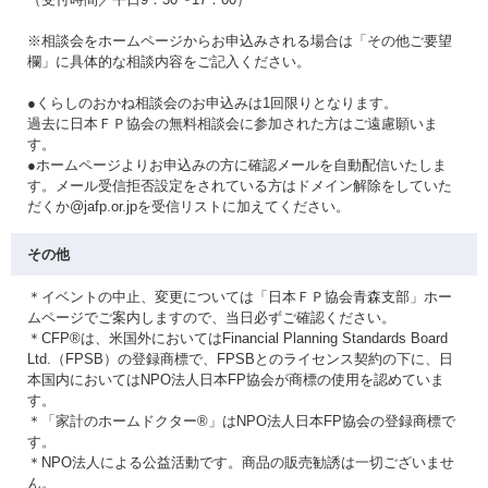
※相談会をホームページからお申込みされる場合は「その他ご要望
欄」に具体的な相談内容をご記入ください。
●くらしのおかね相談会のお申込みは1回限りとなります。
過去に日本ＦＰ協会の無料相談会に参加された方はご遠慮願いま
す。
●ホームページよりお申込みの方に確認メールを自動配信いたしま
す。メール受信拒否設定をされている方はドメイン解除をしていた
だくか@jafp.or.jpを受信リストに加えてください。
その他
＊イベントの中止、変更については「日本ＦＰ協会青森支部」ホー
ムページでご案内しますので、当日必ずご確認ください。
＊CFP®は、米国外においてはFinancial Planning Standards Board
Ltd.（FPSB）の登録商標で、FPSBとのライセンス契約の下に、日
本国内においてはNPO法人日本FP協会が商標の使用を認めていま
す。
＊「家計のホームドクター®」はNPO法人日本FP協会の登録商標で
す。
＊NPO法人による公益活動です。商品の販売勧誘は一切ございませ
ん。