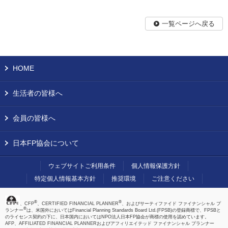
一覧ページへ戻る
HOME
生活者の皆様へ
会員の皆様へ
日本FP協会について
ウェブサイトご利用条件
個人情報保護方針
特定個人情報基本方針
推奨環境
ご注意ください
®
®
、CFP
、CERTIFIED FINANCIAL PLANNER
、およびサーティファイド ファイナンシャル プ
®
ランナー
は、米国外においてはFinancial Planning Standards Board Ltd.(FPSB)の登録商標で、FPSBと
のライセンス契約の下に、日本国内においてはNPO法人日本FP協会が商標の使用を認めています。
AFP、AFFILIATED FINANCIAL PLANNERおよびアフィリエイテッド ファイナンシャル プランナー