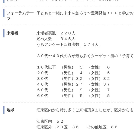
フォーラムテー
子どもと一緒に未来を創ろう〜豊洲発信！ＦＰと学ぶお
マ
来場者
来場者実数 ２２０人
述べ人数 ３４５人
うちアンケート回答者数 １７４人
３０代〜４０代の方が最も多くターゲット層の「子育て
１０代以下 （男性） ５ （女性） ６
２０代 （男性） ４ （女性） ５
３０代 （男性）３２ （女性）３２
４０代 （男性）２７ （女性）３７
５０代 （男性） ９ （女性） ７
６０代 （男性） ５ （女性） ５
地域
江東区内から特に多くご来場頂きましたが、区外からも
江東区内 ５２
江東区外 ２３区 ３６ その他地区 ８６