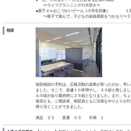
〜ライフプランニングの大切さ〜
●親子ｄｅおこづかいゲーム（小学生対象） １
〜親子で遊んで、子どもの金銭感覚をつかもう〜２
相談
個別相談の予約は、広報活動の成果が実ったのか、早い
ました。そこで、急遽１０枠増やし、３０組と致しまし
ル５組があり最終的に２５組となりました。また、ちょ
各回とも、ご相談者、相談員ともに活発なやりとりが行
帰り頂くことができました。
満足 ２３ 普通 ０３ 不満 １