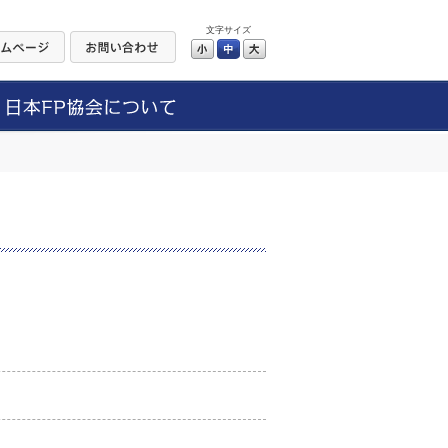
文字サイズ
小
中
大