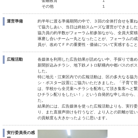
金融教育 １
その他 １
運営準備
約半年に渡る準備期間の中で、３回の全体打合せを重ね
て協力しあい、当日は終始スムーズな運営ができました
協力員の約半数がフォーラム初参加ながら、全員大変積
琢磨し合いチーム一丸となったことが、フォーラムの成
員が、改めてＦＰの重要性・価値について実感すること
広報活動
各媒体を利用した広告効果が読めない中、手探りで進め
新聞折込みチラシ、地下鉄メトロ駅構内や都バスのポス
した。
特に地元・江東区内での広報活動は、区の多大なる協力
シ・ポスター設置にご協力いただきました。「子育て世
は、学校から全児童へチラシを配布して頂き集客へと繋
ひチラシ配りをしたい！」という自発的な申し出から、
た。
結果的には、広告媒体を使った広報活動よりも、実行委
り、また直接声掛けを行うなど、より人との距離が近い
の貢献度も大きかったように思います。
実行委員長の感