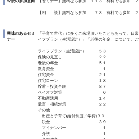
今後の参加意向
【セミナー】無料なら参加 １１３ 有料でも参加 ２
【相 談】無料なら参加 ７３ 有料でも参加 ２
（ＦＰ資格保有
興味のあるセミ
「子育て世代」に多くご来場頂いたこともあって、日常
ナー
イフプラン（生活設計）」「老後の年金」について、ご
ライフプラン（生活設計） ５３
保険の見直し ２２
老後の年金 ５１
教育資金 １
住宅資金 ２１
住宅ローン １８
貯蓄・投資全般 ８７
ペイオフ対策 ０
不動産活用 １４
遺言・相続対策 ２２
その他
出産と子育て(給付制度／学費)３０
税金 ３９
マイナンバー １
介護 １