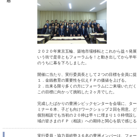
想
２０２０年東京五輪、築地市場移転とこれから益々発展
いう街で是非ともフォーラムを！と動き出してから半年
のうちに幕を下ろしました。
開催に当たり、実行委員長として２つの目標を全員に提
１．金銭教育の重要性を伝えＦＰの価値を上げる。
２．出来る限り多くの方にフォーラムにご来場いただく
この目標に向かって挑戦した２ヶ月でした。
完成したばかりの豊洲シビックセンターを会場に、ター
ミナー６本、子ども向けワークショップ２回を用意。ど
個別相談でも当初の２０枠は早々に埋まり１０枠増設し
域の皆さまのＦＰ（相談）への期待と関心を肌で感じる
実行委員・協力員総勢３６名の豊洲メンバーは、フォー