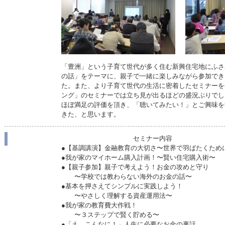
「豊洲」という子育て世代が多く住む新興住宅地にふさ
の話」をテーマに、親子で一緒に楽しみながら参加でき
た。また、より子育て世代の生活に密着したセミナーを
ング」のセミナーでは立ち見が出るほどの盛況ぶりでし
ほぼ満足の評価を頂き、「聴いてみたい！」とご興味を
きた、と思います。
セミナー内容 参
●【基調講演】金融教育の大切さ〜世界で羽ばたくため
●我が家のマイホーム購入計画！〜賢い住宅購入
●【親子参加】親子で考えよう！お金の攻めと守り
〜学校では教わらない海外のお金の話
●基本を押さえてシンプルに実践しよう！
〜やさしく理解する資産運用法〜
●我が家の教育費大作戦！
〜３ステップで賢く貯める〜
●「え、こんなに！」人生に必要なお金の裏話