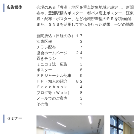
広告媒体
会場のある「豊洲」地区を重点対象地域と設定し、新聞
布や、豊洲駅構内ポスター、都バス窓上ポスター、江東
置・配布＋ポスター、など地域密着型のＰＲを積極的に
また、ＳＮＳを活用して宣伝を行った結果、一定の効果
新聞折込（日経のみ）１７
江東区報 ３
チラシ配布 ７
協会ホームページ ２４
置きチラシ ７
ミニコミ誌・広告 ３
ポスター ８
ＦＰジャーナル記事 ５
ＦＰ・知人の紹介 ８２
Ｆａｃｅｂｏｏｋ ４
ブログ等（Ｗｅｂ） ８
メールでのご案内 ３
その他 １
セミナー