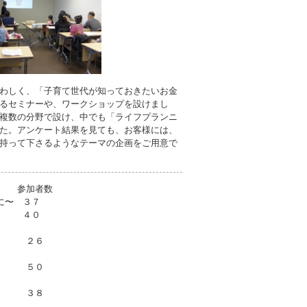
わしく、「子育て世代が知っておきたいお金
るセミナーや、ワークショップを設けまし
複数の分野で設け、中でも「ライフプランニ
た。アンケート結果を見ても、お客様には、
持って下さるようなテーマの企画をご用意で
加者数
に〜 ３７
術〜 ４０
〜 ２６
 ５０
 ３８