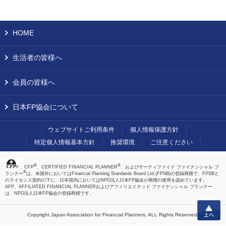
HOME
生活者の皆様へ
会員の皆様へ
日本FP協会について
ウェブサイトご利用条件
個人情報保護方針
特定個人情報基本方針
推奨環境
ご注意ください
®
®
、CFP
、CERTIFIED FINANCIAL PLANNER
、およびサーティファイド ファイナンシャル プ
®
ランナー
は、米国外においてはFinancial Planning Standards Board Ltd.(FPSB)の登録商標で、FPSBと
のライセンス契約の下に、日本国内においてはNPO法人日本FP協会が商標の使用を認めています。
AFP、AFFILIATED FINANCIAL PLANNERおよびアフィリエイテッド ファイナンシャル プランナー
は、NPO法人日本FP協会の登録商標です。
上へ
Copyright Japan Association for Financial Planners,
ALL Rights Reserved.