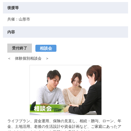
後援等
共催：山形市
内容
相談会
受付終了
＜ 体験個別相談会 ＞
ライフプラン、資金運用、保険の見直し、相続・贈与、ローン、年
金、土地活用、老後の生活設計や資金計画など、ご家庭にあったア