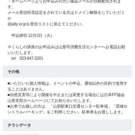
・ホームページよりお申込みの方に確認メールが自動配信されま
す。
メール受信拒否設定をされている方はドメイン解除をしていただく
か
@jafp.or.jpを受信リストに加えてください。
申込締切:12月2日（火）
※くらしの講座のお申込みは山形市消費生活センターへお電話お願
いいたします。
tel 023-647-2201
その他
■いただいた個人情報は、イベントの申込、通知以外の目的で使用す
ることはありません。
■自然災害等により開催を中止または変更する場合には日本FP協会
山形支部ホームページにてお知らせいたします。
■お車でお越しの方は、「山形駅東口交通センター駐車場」「霞城セ
ントラルパーキング」をご利用ください。駐車券をお渡しします。
チラシデータ