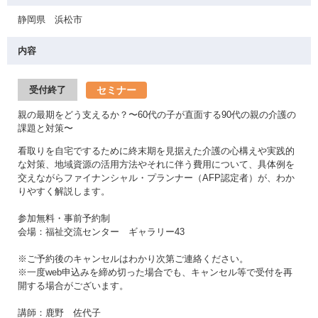
静岡県 浜松市
内容
セミナー
受付終了
親の最期をどう支えるか？〜60代の子が直面する90代の親の介護の
課題と対策〜
看取りを自宅でするために終末期を見据えた介護の心構えや実践的
な対策、地域資源の活用方法やそれに伴う費用について、具体例を
交えながらファイナンシャル・プランナー（AFP認定者）が、わか
りやすく解説します。
参加無料・事前予約制
会場：福祉交流センター ギャラリー43
※ご予約後のキャンセルはわかり次第ご連絡ください。
※一度web申込みを締め切った場合でも、キャンセル等で受付を再
開する場合がございます。
講師：鹿野 佐代子