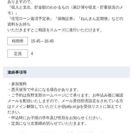
ありますので、
『収入と支出、貯金額のわかるもの（家計簿や収支・貯蓄状況のメ
モ）』
『住宅ローン返済予定表』『保険証券』『ねんきん定期便』などの
資料をお持ち
いただきますとご相談をスムーズに進行いただけます。
時間帯
15:45～16:45
定員
4
連絡事項等
・参加無料
・悪天候等で中止になる場合があります。
・ご予約は長野支部ホームページにて承ります。お申込み後に確認
メールを配信いたしますので、メール受信拒否設定をされている方
はドメイン解除していただくか@jafp.or.jpを受信リストに加えてく
ださい。
・申込時にお子様の学年及び性別をお知らせください。
・定員になり次第締め切らせていただきます。