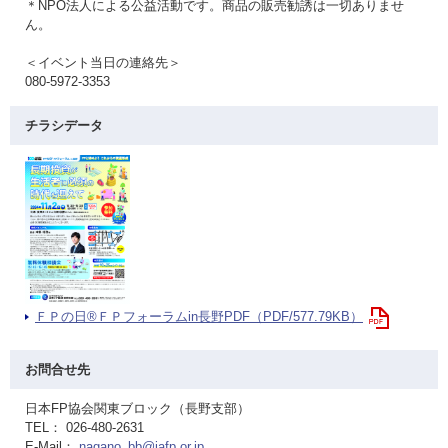
＊NPO法人による公益活動です。商品の販売勧誘は一切ありませ
ん。
＜イベント当日の連絡先＞
080-5972-3353
チラシデータ
ＦＰの日®ＦＰフォーラムin長野PDF（PDF/577.79KB）
お問合せ先
日本FP協会関東ブロック（長野支部）
TEL： 026-480-2631
E-Mail：
nagano_bb@jafp.or.jp