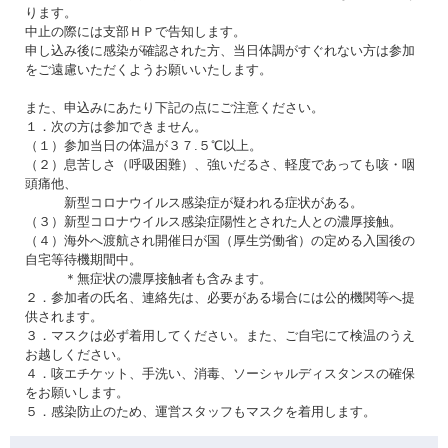
ります。
中止の際には支部ＨＰで告知します。
申し込み後に感染が確認された方、当日体調がすぐれない方は参加
をご遠慮いただくようお願いいたします。
また、申込みにあたり下記の点にご注意ください。
１．次の方は参加できません。
（１）参加当日の体温が３７.５℃以上。
（２）息苦しさ（呼吸困難）、強いだるさ、軽度であっても咳・咽
頭痛他、
新型コロナウイルス感染症が疑われる症状がある。
（３）新型コロナウイルス感染症陽性とされた人との濃厚接触。
（４）海外へ渡航され開催日が国（厚生労働省）の定める入国後の
自宅等待機期間中。
＊無症状の濃厚接触者も含みます。
２．参加者の氏名、連絡先は、必要がある場合には公的機関等へ提
供されます。
３．マスクは必ず着用してください。また、ご自宅にて検温のうえ
お越しください。
４．咳エチケット、手洗い、消毒、ソーシャルディスタンスの確保
をお願いします。
５．感染防止のため、運営スタッフもマスクを着用します。