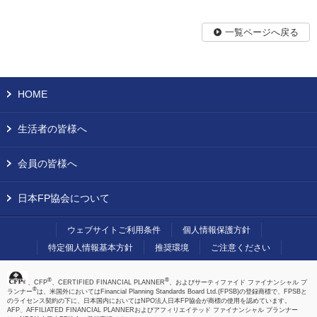
一覧ページへ戻る
HOME
生活者の皆様へ
会員の皆様へ
日本FP協会について
ウェブサイトご利用条件
個人情報保護方針
特定個人情報基本方針
推奨環境
ご注意ください
®
®
、CFP
、CERTIFIED FINANCIAL PLANNER
、およびサーティファイド ファイナンシャル プ
®
ランナー
は、米国外においてはFinancial Planning Standards Board Ltd.(FPSB)の登録商標で、FPSBと
のライセンス契約の下に、日本国内においてはNPO法人日本FP協会が商標の使用を認めています。
AFP、AFFILIATED FINANCIAL PLANNERおよびアフィリエイテッド ファイナンシャル プランナー